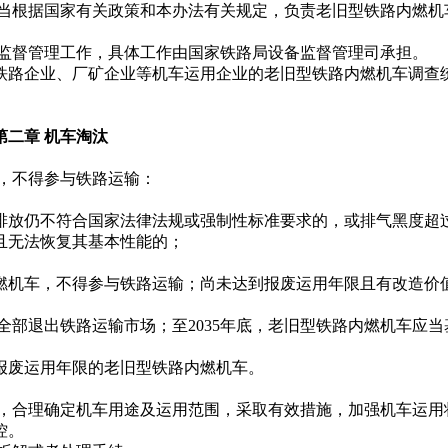
当根据国家有关政策和本办法有关规定，负责老旧型铁路内燃机
监督管理工作，具体工作由国家铁路局设备监督管理司承担。
路企业、厂矿企业等机车运用企业的老旧型铁路内燃机车调查
第二章 机车淘汰
，不得参与铁路运输：
放仍不符合国家法律法规或强制性标准要求的，或排气黑度超
无法恢复其基本性能的；
机车，不得参与铁路运输；尚未达到报废运用年限且有改造价
全部退出铁路运输市场；至2035年底，老旧型铁路内燃机车应
废运用年限的老旧型铁路内燃机车。
，合理确定机车用途及运用范围，采取有效措施，加强机车运用
控。