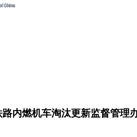
铁路内燃机车淘汰更新监督管理