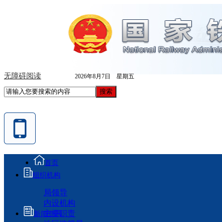
无障碍阅读
2026年8月7日 星期五
首页
组织机构
局领导
内设机构
主要职责
新闻资讯