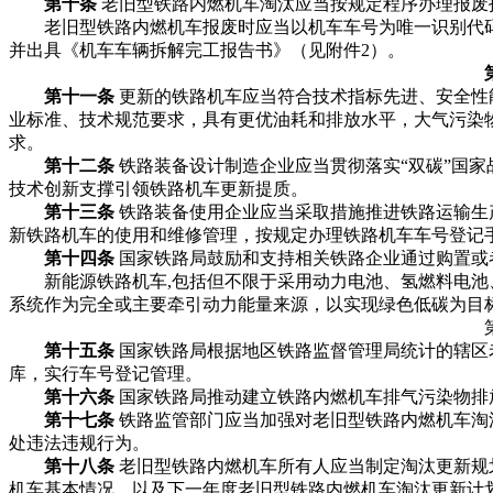
第十条
老旧型铁路内燃机车淘汰应当按规定程序办理报废
老旧型铁路内燃机车报废时应当以机车车号为唯一识别代码
并出具《机车车辆拆解完工报告书》（见附件2）。
第十一条
更新的铁路机车应当符合技术指标先进、安全性
业标准、技术规范要求，具有更优油耗和排放水平，大气污染
求。
第十二条
铁路装备设计制造企业应当贯彻落实“双碳”国
技术创新支撑引领铁路机车更新提质。
第十三条
铁路装备使用企业应当采取措施推进铁路运输生
新铁路机车的使用和维修管理，按规定办理铁路机车车号登记
第十四条
国家铁路局鼓励和支持相关铁路企业通过购置或
新能源铁路机车,包括但不限于采用动力电池、氢燃料电池、
系统作为完全或主要牵引动力能量来源，以实现绿色低碳为目
第十五条
国家铁路局根据地区铁路监督管理局统计的辖区
库，实行车号登记管理。
第十六条
国家铁路局推动建立铁路内燃机车排气污染物排
第十七条
铁路监管部门应当加强对老旧型铁路内燃机车淘
处违法违规行为。
第十八条
老旧型铁路内燃机车所有人应当制定淘汰更新规划
机车基本情况，以及下一年度老旧型铁路内燃机车淘汰更新计