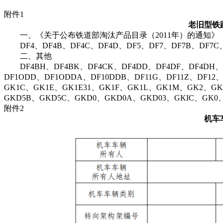
附件1
老旧型铁
一、《关于公布铁道部淘汰产品目录（2011年）的通知》（铁科
DF4、DF4B、DF4C、DF4D、DF5、DF7、DF7B、DF7C、
二、其他
DF4BH、DF4BK、DF4CK、DF4DD、DF4DF、DF4DH、D
DF1ODD、DF1ODDA、DF10DDB、DF11G、DF11Z、DF12
GK1C、GK1E、GK1E31、GK1F、GK1L、GK1M、GK2、G
GKD5B、GKD5C、GKD0、GKD0A、GKD03、GKIC、GK0
附件2
机车