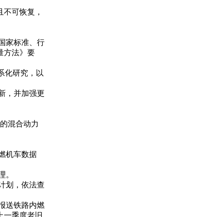
且不可恢复，
国家标准、行
量方法》要
系化研究，以
新，并加强更
的混合动力
燃机车数据
理。
计划，依法查
报送铁路内燃
上一季度老旧