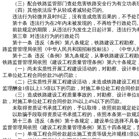
（三）配合铁路监管部门查处危害铁路安全行为有立功表
（四）其他依法应予从轻或者减轻处罚的。
违法行为轻微并及时纠正，没有造成危害后果的，不予处
第十条 违法行为在2年内未被发现的，不再给予行政处罚
前款规定的期限，从违法行为发生之日起计算。违法行为有
第三章 对违法行为的行政处罚
第十一条 违反《条例》第八条规定，铁路建设工程勘察、
路监督管理局依照《中华人民共和国招标投标法》、《中华人
第十二条 违反《条例》第九条规定，从事铁路建设工程勘
铁路监督管理局依照《建设工程质量管理条例》第六十条规定
（一）尚未实质性开展工程建设活动的，对勘察、设计单位
工单位处工程合同价款2%的罚款；
（二）已实质性开展工程建设活动，未造成铁路建设工程质
监理酬金1倍以上1.5倍以下的罚款，对施工单位处工程合同价款
（三）造成铁路建设工程质量事故的，对勘察、设计单位或监
款，对施工单位处工程合同价款3%以上4%以下的罚款。
未取得资质证书承揽工程的，予以取缔，依照前款规定处以
以欺骗手段取得资质证书承揽工程的，依照本条第一款规定
第十三条 违反《条例》第十条规定，建设单位选择不具备
监督管理局依照《建设工程质量管理条例》第五十四条规定，
（一）单项工程合同价款超出施工资质等级允许规模1倍以内