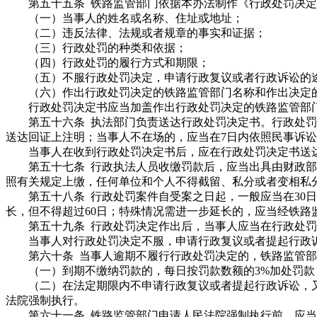
第五十五条 铁路监管部门依据本办法制作《行政处罚决定
（一）当事人的姓名或名称、住址或地址；
（二）违反法律、法规或者规章的事实和证据；
（三）行政处罚的种类和依据；
（四）行政处罚的履行方式和期限；
（五）不服行政处罚决定，申请行政复议或者行政诉讼的
（六）作出行政处罚决定的铁路监管部门名称和作出决定
行政处罚决定书应当加盖作出行政处罚决定的铁路监管部门
第五十六条 执法部门负责送达行政处罚决定书。行政处罚
送达回证上注明；当事人不在场的，应当在7日内依照民事诉
当事人在收到行政处罚决定书后，应在行政处罚决定书送达
第五十七条 行政执法人员收缴罚款后，应当出具由财政部
照有关规定上缴，任何单位和个人不得截留、私分或者变相私
第五十八条 行政处罚案件自受案之日起，一般应当在30日
长，但不得超过60日；特殊情况需进一步延长的，应当经铁路
第五十九条 行政处罚决定作出后，当事人应当在行政处
当事人对行政处罚决定不服，申请行政复议或者提起行政诉
第六十条 当事人逾期不履行行政处罚决定的，铁路监管部
（一）到期不缴纳罚款的，每日按罚款数额的3%加处罚款
（二）在法定期限内不申请行政复议或者提起行政诉讼，又
法院强制执行。
第六十一条 铁路监管部门申请人民法院强制执行前，应当催