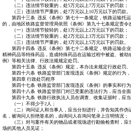
（二）违法情节较重的，处5万元以上7万元以下的罚款；
（三）违法情节严重的，处7万元以上10万元以下的罚款。
第四十三条 违反《条例》第七十一条规定，铁路运输托运
的，由地区铁路监督管理局依照《条例》第九十七条规定责令
（一）违法情节较轻的，处1万元以上2万元以下的罚款；
（二）违法情节较重的，处2万元以上3万元以下的罚款；
（三）违法情节严重的，处3万元以上5万元以下的罚款。
第四十四条 违反《条例》第七十二条规定，铁路运输企业
精神药品等特殊药品，造成特殊药品在运输过程中被盗、被劫
例》等相关法律、行政法规规定处罚。
第四十五条 违反《条例》规定，本办法未规定行政处罚、
第四十六条 铁路监管部门发现违反《条例》规定的行为，
第四章 行政处罚程序
第四十七条 铁路监管部门发现违反《条例》的事实和行为
第四十八条 铁路监管部门对已受案的违法行为，应当全面
第四十九条 铁路行政执法人员在调查、收集证据时，应当
（一）不得少于2人；
（二）询问证人和当事人，应当分别进行，并告知其作伪证
名，被询问人拒绝签名的，由询问人在询问笔录上注明情况；
（三）对与案件有关的物品或者现场进行勘验检查时，应当
场的其他人员见证；