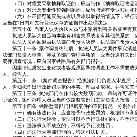
（四）对需要采取抽样取证的，应当制作《抽样取证物品清
（五）对涉及专业性较强问题的，应当聘请有专业知识和技
（六）在证据可能灭失或者以后难以取得的情况下，经行政
应当在7日内对先行登记保存的证据作出处理决定。
第五十条 当事人认为执法人员与本案有利害关系或者有其
执法人员认为自己与本案有利害关系或者有其他关系的，
执法人员的回避由执法部门负责人决定，执法部门负责人的
第五十一条 案件调查终结后，执法人员认为案件事实清楚
法部门负责人审查。涉及多部门管理事项的，应当分送有关部
案件调查情况，应向国家铁路局有关部门报告。
因案情性质发生变化或者客观原因导致调查工作不需要或无
人、控告人。
第五十二条 《案件调查报告》经执法部门负责人审查后，
人，告知拟作出行政处罚决定的事实、理由及依据。并告知其
第五十三条 执法部门在作出较大数额罚款、吊销许可证件
听证的，案件办理人员应当向铁路监管部门主管负责人报告，
第五十四条 铁路监管部门根据案件的不同情况，分别作出
（一）确有违法行为，应当给予行政处罚的，根据情节和危
（二）违法行为轻微，依法可以不予行政处罚的，不予行
（三）违法事实不成立的，不得给予行政处罚；
（四）违法行为涉嫌犯罪的，移送司法机关。