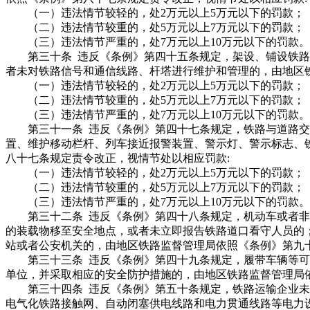
（一）违法情节较轻的，处2万元以上5万元以下的罚款；
（二）违法情节较重的，处5万元以上7万元以下的罚款；
（三）违法情节严重的，处7万元以上10万元以下的罚款。
第三十条 违反《条例》第四十五条规定，架设、铺设铁路
者未对铁路信号和通信线路、杆塔进行维护和管理的，由地区
（一）违法情节较轻的，处2万元以上5万元以下的罚款；
（二）违法情节较重的，处5万元以上7万元以下的罚款；
（三）违法情节严重的，处7万元以上10万元以下的罚款。
第三十一条 违反《条例》第四十七条规定，铁路与道路交
置、维护移动栏杆、列车接近报警装置、警示灯、警示标志、
八十七条规定责令改正，视情节处以相应罚款:
（一）违法情节较轻的，处2万元以上5万元以下的罚款；
（二）违法情节较重的，处5万元以上7万元以下的罚款；
（三）违法情节严重的，处7万元以上10万元以下的罚款。
第三十二条 违反《条例》第四十八条规定，机动车或者非
的装载物移至安全地点，或者未立即报告铁路道口看守人员的
站或者公安机关的，由地区铁路监督管理局依照《条例》第九十四
第三十三条 违反《条例》第四十九条规定，履带车辆等可
单位，并采取相应的安全防护措施的，由地区铁路监督管理局依照
第三十四条 违反《条例》第五十条规定，铁路运输企业未
电气化铁路接触网、自动闭塞供电线路和电力贯通线路等电力