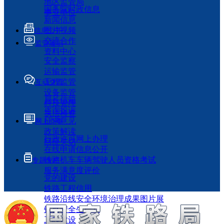
地区监管局
国务院时政信息
事业单位
新闻信息
图片视频
信息公开
交流合作
监管履职
资料中心
安全监察
运输监管
工程监管
互动交流
设备监管
局长信箱
科技管理
咨询投诉
执法检查
征求意见
网上办事
政策解读
行政许可网上办理
回应关切
在线申请信息公开
铁路机车车辆驾驶人员资格考试
专题专栏
服务满意度评价
党的建设
铁路工程信用
铁路沿线安全环境治理成果图片展
铁路安全生产月
工程建设