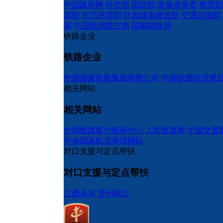
中国政府网
外交部
国防部
发展改革委
教育部
源部
生态环境部
住房城乡建设部
交通运输部
署
中国民用航空局
国家邮政局
铁路企业
铁路企业
中国国家铁路集团有限公司
中国铁路经济规
相关网站
相关网站
中国铁路客户服务中心
人民铁道网
中国交通
中央国家机关举报网站
对口支援与定点帮扶
对口支援与定点帮扶
江西永丰
贵州榕江