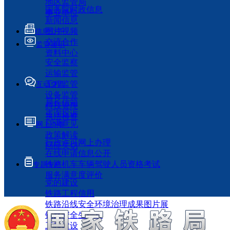
地区监管局
国务院时政信息
事业单位
新闻信息
图片视频
信息公开
交流合作
监管履职
资料中心
安全监察
运输监管
工程监管
互动交流
设备监管
局长信箱
科技管理
咨询投诉
执法检查
征求意见
网上办事
政策解读
行政许可网上办理
回应关切
在线申请信息公开
铁路机车车辆驾驶人员资格考试
专题专栏
服务满意度评价
党的建设
铁路工程信用
铁路沿线安全环境治理成果图片展
铁路安全生产月
工程建设