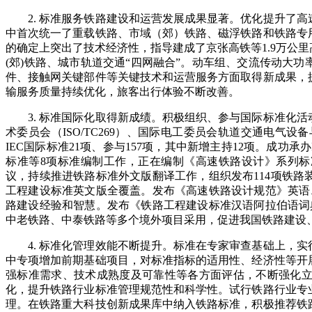
2.
标准服务铁路建设和运营发展成果显著。
优化提升了高
中首次统一了重载铁路、市域（郊）铁路、磁浮铁路和铁路专
的确定上突出了技术经济性，指导建成了京张高铁等1.9万公
(郊)铁路、城市轨道交通“四网融合”
。
动车组、交流传动大功
件、接触网关键部件等关键技术和运营服务方面取得新成果，
输服务质量持续优化，旅客出行体验不断改善。
3.
标准国际化取得新成绩。积极组织、参与国际标准化活
术委员会（ISO/TC269）、国际电工委员会轨道交通电气设
IEC国际标准
21
项、参与
157
项，其中新增主持1
2
项。成功承办
标准等8项标准编制工作，正在编制《高速铁路设计》系列标
议，持续推进铁路标准外文版翻译工作，组织发布1
1
4项铁路
工程建设标准英文版全覆盖。发布《高速铁路设计规范》英语
路建设经验和智慧。发布《铁路工程建设标准汉语阿拉伯语词
中老铁路、中泰铁路等多个境外项目采用，促进我国铁路建设、
4.
标准化管理效能不断提升。标准在专家审查基础上，实
中专项增加前期基础项目，对标准指标的适用性、经济性等开
强标准需求、技术成熟度及可靠性等各方面评估，不断强化
化，提升铁路行业标准管理规范性和科学性。试行铁路行业专
理。在铁路重大科技创新成果库中纳入铁路标准，积极推荐铁