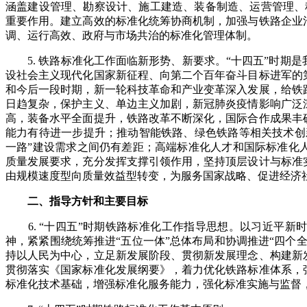
涵盖建设管理、勘察设计、施工建造、装备制造、运营管理、
重要作用。建立高效的标准化统筹协商机制，加强与铁路企业
调、运行高效、政府与市场共治的标准化管理体制。
5.
铁路标准化工作面临新形势、新要求。“十四五”时期
设社会主义现代化国家新征程、向第二个百年奋斗目标进军的
和今后一段时期，新一轮科技革命和产业变革深入发展，给铁
日趋复杂，保护主义、单边主义加剧，新冠肺炎疫情影响广泛
高，装备水平全面提升，铁路改革不断深化，国际合作成果丰
能力有待进一步提升；推动智能铁路、绿色铁路等相关技术创
一路”建设需求之间仍有差距；高端标准化人才和国际标准化
质量发展要求，充分发挥支撑引领作用，坚持顶层设计与标准
由规模速度型向质量效益型转变，为服务国家战略、促进经济
二、指导方针和主要目标
6.
“十四五”时期铁路标准化工作指导思想。以习近平新
神，紧紧围绕统筹推进“五位一体”总体布局和协调推进“四个
持以人民为中心，立足新发展阶段、贯彻新发展理念、构建新
贯彻落实《国家标准化发展纲要》，着力优化铁路标准体系，
标准化技术基础，增强标准化服务能力，强化标准实施与监督