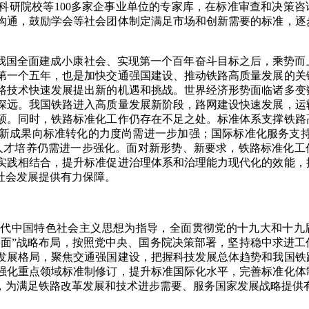
科研院校等100多家企事业单位的专家库，在标准审查和决策咨
沟通，鼓励学会等社会团体制定满足市场和创新需要的标准，逐
是我国全面建成小康社会、实现第一个百年奋斗目标之后，乘势而
第一个五年，也是加快交通强国建设、推动铁路高质量发展的关
路技术快速发展提出新的机遇和挑战。世界经济形势面临诸多变
深远。我国铁路进入高质量发展新阶段，路网建设快速发展，运
硕。同时，铁路标准化工作仍存在不足之处。标准体系支撑铁路
新成果向标准转化的力度尚需进一步加强；国际标准化服务支持
人才培养仍需进一步强化。面对新形势、新要求，铁路标准化工
实践相结合，提升标准促进治理体系和治理能力现代化的效能，
社会发展提供有力保障。
时代中国特色社会主义思想为指导，全面贯彻党的十九大和十九
全面”战略布局，按照党中央、国务院决策部署，坚持稳中求进工
发展格局，聚焦交通强国建设，把握科技发展总体趋势和我国铁
强化重点领域标准制修订，提升标准国际化水平，完善标准化体
，为满足铁路改革发展和技术进步需要、服务国家发展战略提供