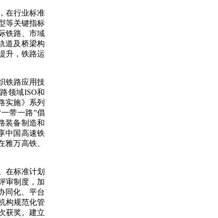
，在行业标准
型等关键指标
际铁路、市域
轨道及桥梁构
提升，铁路运
织铁路应用技
路领域ISO和
铁路实施》系列
一带一路”倡
路装备制造和
享中国高速铁
在雅万高铁、
。在标准计划
评审制度，加
协同化、平台
机构规范化管
次获奖。建立