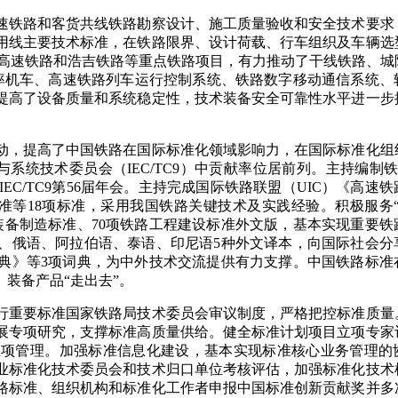
速铁路和客货共线铁路勘察设计、施工质量验收和安全技术要求
用线主要技术标准，在铁路限界、设计荷载、行车组织及车辆选
里高速铁路和浩吉铁路等重点铁路项目，有力推动了干线铁路、城
率机车、高速铁路列车运行控制系统、铁路数字移动通信系统、
提高了设备质量和系统稳定性，技术装备安全可靠性水平进一步
动，提高了中国铁路在国际标准化领域影响力，在国际标准化组
备与系统技术委员会（IEC/TC9）中贡献率位居前列。主持编制铁
IEC/TC9第56届年会。主持完成国际铁路联盟（UIC）《高速
准等18项标准，采用我国铁路关键技术及实践经验。积极服务“
装备制造标准、7
0
项铁路工程建设标准外文版，基本实现重要铁
、俄语、阿拉伯语、泰语、印尼语5种外文译本，向国际社会分
典》等3项词典，为中外技术交流提供有力支撑。中国铁路标准
装备产品“走出去”。
行重要标准国家铁路局技术委员会审议制度，严格把控标准质量
展专项研究，支撑标准高质量供给。健全标准计划项目立项专家
立项管理。加强标准信息化建设，基本实现标准核心业务管理的
业标准化技术委员会和技术归口单位考核评估，加强标准化技术
路标准、组织机构和标准化工作者申报中国标准创新贡献奖并多