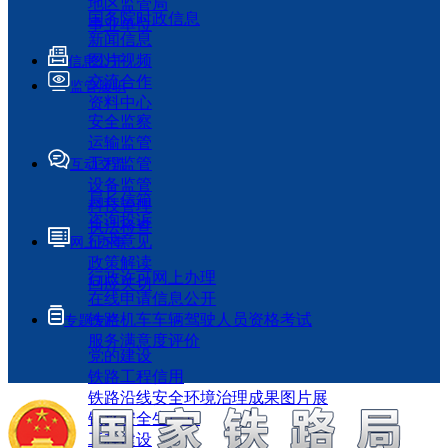
地区监管局
国务院时政信息
事业单位
新闻信息
图片视频
信息公开
交流合作
监管履职
资料中心
安全监察
运输监管
工程监管
互动交流
设备监管
局长信箱
科技管理
咨询投诉
执法检查
征求意见
网上办事
政策解读
行政许可网上办理
回应关切
在线申请信息公开
铁路机车车辆驾驶人员资格考试
专题专栏
服务满意度评价
党的建设
铁路工程信用
铁路沿线安全环境治理成果图片展
铁路安全生产月
工程建设