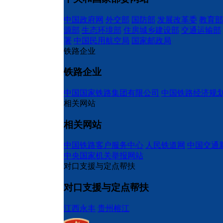
中国政府网
外交部
国防部
发展改革委
教育部
源部
生态环境部
住房城乡建设部
交通运输部
署
中国民用航空局
国家邮政局
铁路企业
铁路企业
中国国家铁路集团有限公司
中国铁路经济规
相关网站
相关网站
中国铁路客户服务中心
人民铁道网
中国交通
中央国家机关举报网站
对口支援与定点帮扶
对口支援与定点帮扶
江西永丰
贵州榕江