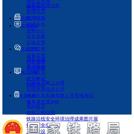
地区监管局
国务院时政信息
事业单位
新闻信息
图片视频
信息公开
交流合作
监管履职
资料中心
安全监察
运输监管
工程监管
互动交流
设备监管
局长信箱
科技管理
咨询投诉
执法检查
征求意见
网上办事
政策解读
行政许可网上办理
回应关切
在线申请信息公开
铁路机车车辆驾驶人员资格考试
专题专栏
服务满意度评价
党的建设
铁路工程信用
铁路沿线安全环境治理成果图片展
铁路安全生产月
工程建设