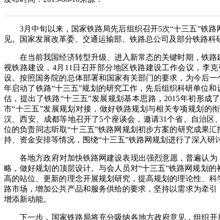
3月中旬以来，国家铁路局先后组织召开5次“十三五”铁路
见。国家发展改革委、交通运输部、铁路总公司及部分铁路科
在当前我国经济转型升级、进入新常态的关键时期，铁路建
视铁路建设，4月11日召开部分地区铁路建设工作会议，李
设。按照国务院的总体部署和国家有关部门的要求，为今后一个
年启动了铁路“十三五”规划的研究工作，先后组织科研单位和
估，提出了铁路“十三五”发展规划基本思路，2015年初形
市“十三五”发展规划对接，做好铁路规划与相关专项规划的
汉、西安、成都等地召开了5个座谈会，邀请31个省、自治
位的负责同志听取“十三五”铁路网规划初步方案的研究成果汇
持、资金安排等情况，围绕“十三五”铁路网规划进行了深入研
各地方政府对加快铁路网建设表现出强烈意愿，普遍认为，
略，做好规划的顶层设计。与会人员对“十三五”铁路网规划
高的站位、更新的理念开展规划研究，提高规划的理论性、科
路市场，增加公共产品和服务供给的要求，坚持以需求为牵引
增添新动能。
下一步，国家铁路局将充分吸纳各地方政府意见，组织开展