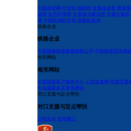
中国政府网
外交部
国防部
发展改革委
教育部
源部
生态环境部
住房城乡建设部
交通运输部
署
中国民用航空局
国家邮政局
铁路企业
铁路企业
中国国家铁路集团有限公司
中国铁路经济规
相关网站
相关网站
中国铁路客户服务中心
人民铁道网
中国交通
中央国家机关举报网站
对口支援与定点帮扶
对口支援与定点帮扶
江西永丰
贵州榕江