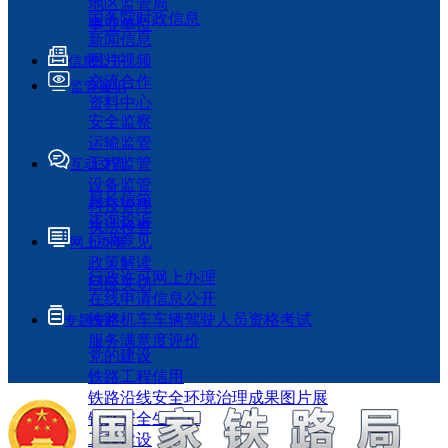
地区监管局
国务院时政信息
事业单位
新闻信息
图片视频
信息公开
交流合作
监管履职
资料中心
安全监察
运输监管
工程监管
互动交流
设备监管
局长信箱
科技管理
咨询投诉
执法检查
征求意见
网上办事
政策解读
行政许可网上办理
回应关切
在线申请信息公开
铁路机车车辆驾驶人员资格考试
专题专栏
服务满意度评价
党的建设
铁路工程信用
铁路沿线安全环境治理成果图片展
铁路安全生产月
工程建设