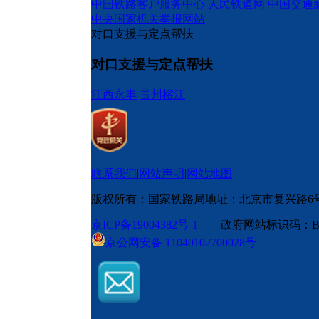
中国铁路客户服务中心
人民铁道网
中国交通
中央国家机关举报网站
对口支援与定点帮扶
对口支援与定点帮扶
江西永丰
贵州榕江
联系我们
|
网站声明
|
网站地图
版权所有：国家铁路局
地址：北京市复兴路6
京ICP备19004382号-1
政府网站标识码：BM
京公网安备 11040102700028号