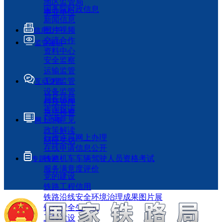
地区监管局
国务院时政信息
事业单位
新闻信息
图片视频
信息公开
交流合作
监管履职
资料中心
安全监察
运输监管
工程监管
互动交流
设备监管
局长信箱
科技管理
咨询投诉
执法检查
征求意见
网上办事
政策解读
行政许可网上办理
回应关切
在线申请信息公开
铁路机车车辆驾驶人员资格考试
专题专栏
服务满意度评价
党的建设
铁路工程信用
铁路沿线安全环境治理成果图片展
铁路安全生产月
工程建设