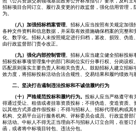
照《公共资源交易领域基层政务公开标准指引》要求，及时主
招标项目合同订立、履行及变更的行政监督，强化信用管理，防
为。
（八）加强招标档案管理
。招标人应当按照有关规定加强
各种文件资料和信息数据，并采取有效措施确保档案的完整和
化、数字化。招标人未按照规定进行归档，篡改、损毁、伪造
由行政监督部门责令改正。
（九）强化内部控制管理
。招标人应当建立健全招标投标
招标投标事项管理集中的部门和岗位实行分事行权、分岗设权
匹配原则落实主要负责人和相关负责人。鼓励招标人建立招标
效力度，将招标投标活动合法合规性、交易结果和履约绩效与
二、坚决打击遏制违法投标和不诚信履约行为
（十）严格规范投标和履约行为。
投标人应当严格遵守有
得通过受让、租借或者挂靠资质投标；不得伪造、变造资质、
以其他方式弄虚作假投标；不得与招标人、招标代理机构或其
机构、交易平台运行服务机构、评标委员会成员、行政监督部
标活动。中标人不得无正当理由不与招标人订立合同，在签订
函，或者将中标项目转包、违法分包。