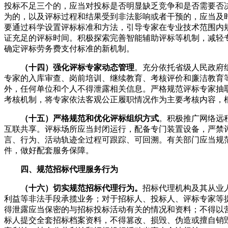
投标不足三个的，应当对投标是否明显缺乏竞争和是否需要否
为的，以及评标过程和结果受到非法影响或者干预的，应当及
要通过科学设置评标标准和方法，引导专家在专业技术范围内
证充足的评标时间。积极探索完善智能辅助评标等机制，减轻
确定评标劳务费支付标准的新机制。
（十四）强化评标专家动态管理
。充分依托省级人民政府
专家的入库审查、岗前培训、继续教育、考核评价和廉洁教育
外，任何单位和个人不得泄露相关信息。严格规范评标专家抽
考核机制，将专家依法客观公正履职情况作为主要考核内容，
（十五）严格规范和优化评标组织方式
。积极推广网络远
互联共享。评标场所应当封闭运行，配备专门装置设备，严禁
言、行为、活动轨迹全过程可跟踪、可回溯。有关部门应当规
件，做好配套服务保障。
四、规范招标代理服务行为
（十六）切实规范招标代理行为。
招标代理机构及其从业
利益等非法手段承揽业务；对于招标人、投标人、评标专家等
得泄露应当保密的与招标投标活动有关的情况和资料；不得以
标人提交全套招标档案资料，不得篡改、损毁、伪造或擅自销