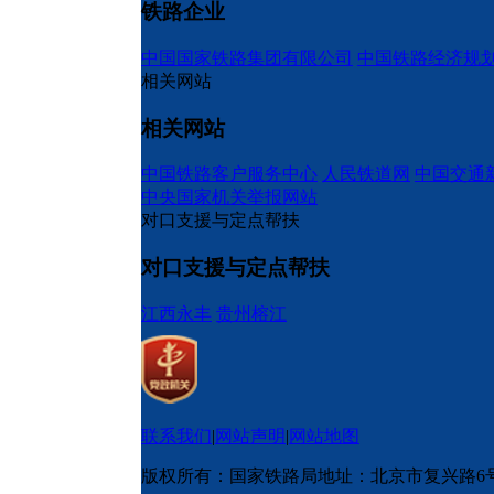
铁路企业
中国国家铁路集团有限公司
中国铁路经济规
相关网站
相关网站
中国铁路客户服务中心
人民铁道网
中国交通
中央国家机关举报网站
对口支援与定点帮扶
对口支援与定点帮扶
江西永丰
贵州榕江
联系我们
|
网站声明
|
网站地图
版权所有：国家铁路局
地址：北京市复兴路6