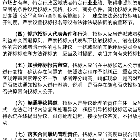
市场占有率、特定行政区域或者特定行业业绩、取得非强制资
应者的条件设定投标人资格、技术、商务条件。简化投标文件
励参照《公平竞争审查制度实施细则》，建立依法必须招标项
开制度。严禁设置投标报名等没有法律法规依据的前置环节。
（四）规范招标人代表条件和行为
。招标人应当选派或者
利益冲突回避原则。严禁招标人代表私下接触投标人、潜在投
性的言论或者暗示性的意见建议，干扰或影响其他评标委员会
的评标标准和方法评标的，应当及时提醒、劝阻并向有关招标
（五）加强评标报告审查
。招标人应当在中标候选人公示
进行复核，确认存在问题的，依照法定程序予以纠正。重点关
客观评审因素评分不一致，或者评分畸高、畸低现象；是否对
是否依法通知投标人进行澄清、说明；是否存在随意否决投标
否决原因向投标人公开。
（六）畅通异议渠道
。招标人是异议处理的责任主体，应
式，在法定时限内答复和处理异议，积极引导招标投标活动当
持系统在线提出异议、跟踪处理进程、接收异议答复。不得故
动。
（七）落实合同履约管理责任
。招标人应当高度重视合同