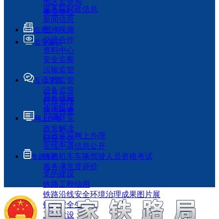
地区监管局
国务院时政信息
事业单位
新闻信息
图片视频
信息公开
交流合作
监管履职
资料中心
安全监察
运输监管
工程监管
互动交流
设备监管
局长信箱
科技管理
咨询投诉
执法检查
征求意见
网上办事
政策解读
行政许可网上办理
回应关切
在线申请信息公开
铁路机车车辆驾驶人员资格考试
专题专栏
服务满意度评价
党的建设
铁路工程信用
铁路沿线安全环境治理成果图片展
铁路安全生产月
工程建设