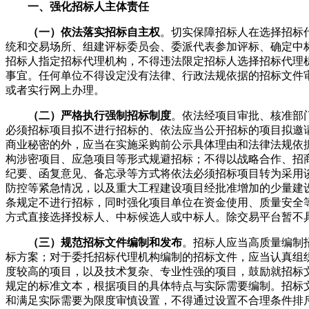
一、强化招标人主体责任
（一）依法落实招标自主权
。切实保障招标人在选择招标
统和交易场所、组建评标委员会、委派代表参加评标、确定中
招标人指定招标代理机构，不得违法限定招标人选择招标代理
事宜。任何单位不得设定没有法律、行政法规依据的招标文件
或者实行网上办理。
（二）严格执行强制招标制度
。依法经项目审批、核准部
必须招标项目拟不进行招标的、依法应当公开招标的项目拟邀
商业秘密的外，应当在实施采购前公示具体理由和法律法规依
构涉密项目、应急项目等形式规避招标；不得以战略合作、招商
纪要、函复意见、备忘录等方式将依法必须招标项目转为采用
防控等紧急情况，以及重大工程建设项目经批准增加的少量建
条规定不进行招标，同时强化项目单位在资金使用、质量安全
方式直接选择投标人、中标候选人或中标人。除交易平台暂不
（三）规范招标文件编制和发布
。招标人应当高质量编制
标方案；对于委托招标代理机构编制的招标文件，应当认真组
度较高的项目，以及技术复杂、专业性强的项目，鼓励就招标
规定的标准文本，根据项目的具体特点与实际需要编制。招标
和满足实际需要为限度审慎设置，不得通过设置不合理条件排