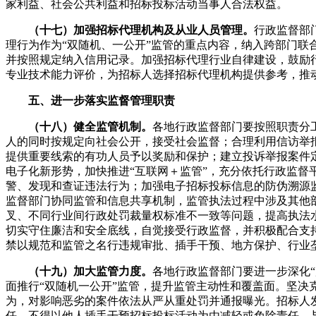
家利益、社会公共利益和招标投标活动当事人合法权益。
（十七）加强招标代理机构及从业人员管理。
行政监督部
理行为作为“双随机、一公开”监管的重点内容，纳入跨部门联
并按照规定纳入信用记录。加强招标代理行业自律建设，鼓励
专业技术能力评价，为招标人选择招标代理机构提供参考，推
五、进一步落实监督管理职责
（十八）健全监管机制。
各地行政监督部门要按照职责分
人的同时按规定向社会公开，接受社会监督；合理利用信访举
提供重要线索的有功人员予以奖励和保护；建立投诉举报案件
电子化新形势，加快推进“互联网＋监管”，充分依托行政监督
警、发现和查证违法行为；加强电子招标投标信息的防伪溯源
监督部门协同监管和信息共享机制，监管执法过程中涉及其他
叉、不同行业间行政处罚裁量权标准不一致等问题，提高执法
切实守住廉洁和安全底线，自觉接受行政监督，并积极配合支
禁以规范和监管之名行违规审批、插手干预、地方保护、行业
（十九）加大监管力度。
各地行政监督部门要进一步深化
面推行“双随机一公开”监管，提升监管主动性和覆盖面。坚决
为，对影响恶劣的案件依法从严从重处罚并通报曝光。招标人
任，不得以他人插手干预招标投标活动为由减轻或免除责任。