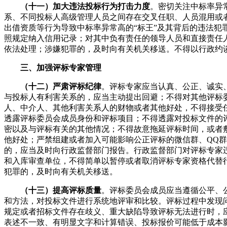
（十一）加大违法投标行为打击力度
。密切关注中标率异
系、不同投标人高级管理人员之间存在交叉任职、人员混用或者
出借资质等行为导致中标率异常高的“标王”及其背后的违法犯
照规定纳入信用记录；对其中负有责任的领导人员和直接责任
依法处理；涉嫌犯罪的，及时向有关机关移送。不得以行政约
三、加强评标专家管理
（十二）严肃评标纪律
。评标专家应当认真、公正、诚实
与投标人有利害关系的，应当主动提出回避；不得对其他评标
人、中介人、其他利害关系人的财物或者其他好处，不得接受
透露评标委员会成员身份和评标项目；不得透露对投标文件的
密以及与评标有关的其他情况；不得故意拖延评标时间，或者
他好处；严禁组建或者加入可能影响公正评标的微信群、QQ
的，应当及时向行政监督部门报告。行政监督部门对评标专家
和入库审查单位，不得简单以暂停或者取消评标专家资格代替
犯罪的，及时向有关机关移送。
（十三）提高评标质量
。评标委员会成员应当遵循公平、
和方法，对投标文件进行系统地评审和比较。评标过程中发现
规定或者招标文件存在歧义、重大缺陷导致评标无法进行时，
表述不一致、有明显文字和计算错误、投标报价可能低于成本