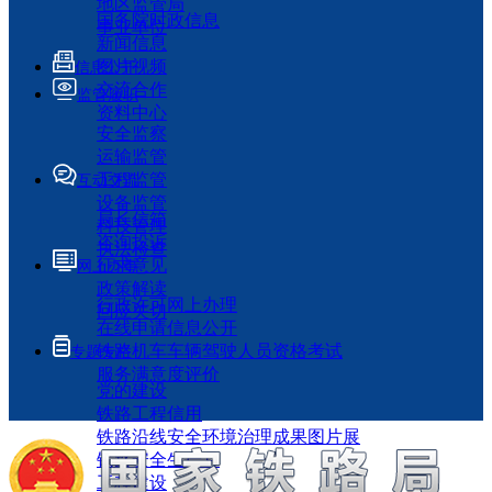
地区监管局
国务院时政信息
事业单位
新闻信息
图片视频
信息公开
交流合作
监管履职
资料中心
安全监察
运输监管
工程监管
互动交流
设备监管
局长信箱
科技管理
咨询投诉
执法检查
征求意见
网上办事
政策解读
行政许可网上办理
回应关切
在线申请信息公开
铁路机车车辆驾驶人员资格考试
专题专栏
服务满意度评价
党的建设
铁路工程信用
铁路沿线安全环境治理成果图片展
铁路安全生产月
工程建设