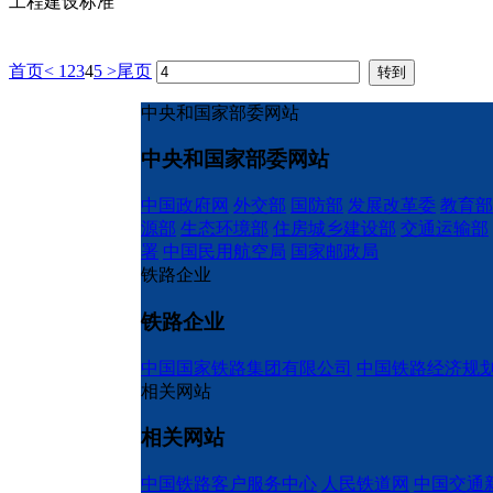
工程建设标准
首页
<
1
2
3
4
5
>
尾页
中央和国家部委网站
中央和国家部委网站
中国政府网
外交部
国防部
发展改革委
教育部
源部
生态环境部
住房城乡建设部
交通运输部
署
中国民用航空局
国家邮政局
铁路企业
铁路企业
中国国家铁路集团有限公司
中国铁路经济规
相关网站
相关网站
中国铁路客户服务中心
人民铁道网
中国交通