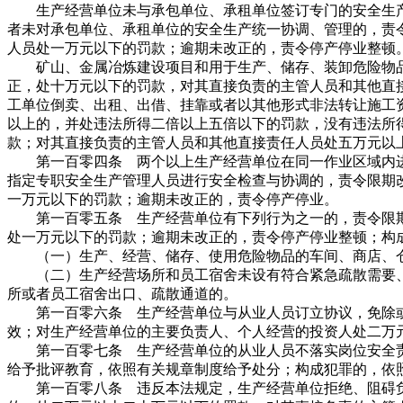
生产经营单位未与承包单位、承租单位签订专门的安全生产
者未对承包单位、承租单位的安全生产统一协调、管理的，责
人员处一万元以下的罚款；逾期未改正的，责令停产停业整顿
矿山、金属冶炼建设项目和用于生产、储存、装卸危险物品
正，处十万元以下的罚款，对其直接负责的主管人员和其他直
工单位倒卖、出租、出借、挂靠或者以其他形式非法转让施工
以上的，并处违法所得二倍以上五倍以下的罚款，没有违法所
款；对其直接负责的主管人员和其他直接责任人员处五万元以
第一百零四条 两个以上生产经营单位在同一作业区域内进
指定专职安全生产管理人员进行安全检查与协调的，责令限期
一万元以下的罚款；逾期未改正的，责令停产停业。
第一百零五条 生产经营单位有下列行为之一的，责令限期
处一万元以下的罚款；逾期未改正的，责令停产停业整顿；构
（一）生产、经营、储存、使用危险物品的车间、商店、仓
（二）生产经营场所和员工宿舍未设有符合紧急疏散需要、
所或者员工宿舍出口、疏散通道的。
第一百零六条 生产经营单位与从业人员订立协议，免除或
效；对生产经营单位的主要负责人、个人经营的投资人处二万
第一百零七条 生产经营单位的从业人员不落实岗位安全责
给予批评教育，依照有关规章制度给予处分；构成犯罪的，依
第一百零八条 违反本法规定，生产经营单位拒绝、阻碍负