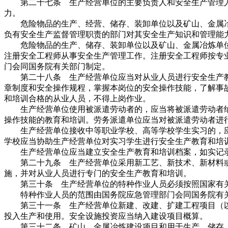
第二十七条 生产经营单位的主要负责人和安全生产管理人
力。
危险物品的生产、经营、储存、装卸单位以及矿山、金属冶
负有安全生产监督管理职责的部门对其安全生产知识和管理能
危险物品的生产、储存、装卸单位以及矿山、金属冶炼单位
注册安全工程师从事安全生产管理工作。注册安全工程师按专
门会同国务院有关部门制定。
第二十八条 生产经营单位应当对从业人员进行安全生产教
章制度和安全操作规程，掌握本岗位的安全操作技能，了解事
和培训合格的从业人员，不得上岗作业。
生产经营单位使用被派遣劳动者的，应当将被派遣劳动者纳
操作技能的教育和培训。劳务派遣单位应当对被派遣劳动者进
生产经营单位接收中等职业学校、高等学校学生实习的，应
学校应当协助生产经营单位对实习学生进行安全生产教育和培
生产经营单位应当建立安全生产教育和培训档案，如实记录
第二十九条 生产经营单位采用新工艺、新技术、新材料或
施，并对从业人员进行专门的安全生产教育和培训。
第三十条 生产经营单位的特种作业人员必须按照国家有关
特种作业人员的范围由国务院应急管理部门会同国务院有
第三十一条 生产经营单位新建、改建、扩建工程项目（以
投入生产和使用。安全设施投资应当纳入建设项目概算。
第三十二条 矿山、金属冶炼建设项目和用于生产、储存、