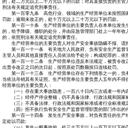
的，处二万元以上二十万元以下的罚款；对其直接负责的主管
刑法有关规定追究刑事责任。
第一百零九条 高危行业、领域的生产经营单位未按照国家
罚款；逾期未改正的，处十万元以上二十万元以下的罚款。
第一百一十条 生产经营单位的主要负责人在本单位发生生
的，给予降级、撤职的处分，并由应急管理部门处上一年年收
的，依照刑法有关规定追究刑事责任。
生产经营单位的主要负责人对生产安全事故隐瞒不报、谎报
第一百一十一条 有关地方人民政府、负有安全生产监督管
主管人员和其他直接责任人员依法给予处分；构成犯罪的，依
第一百一十二条 生产经营单位违反本法规定，被责令改正
出责令改正之日的次日起，按照原处罚数额按日连续处罚。
第一百一十三条 生产经营单位存在下列情形之一的，负有
当依法吊销其有关证照。生产经营单位主要负责人五年内不得
经营单位的主要负责人：
（一）存在重大事故隐患，一百八十日内三次或者一年内四
（二）经停产停业整顿，仍不具备法律、行政法规和国家标
（三）不具备法律、行政法规和国家标准或者行业标准规定
（四）拒不执行负有安全生产监督管理职责的部门作出的停
第一百一十四条 发生生产安全事故，对负有责任的生产经
定处以罚款:
（一）发生一般事故的，处三十万元以上一百万元以下的