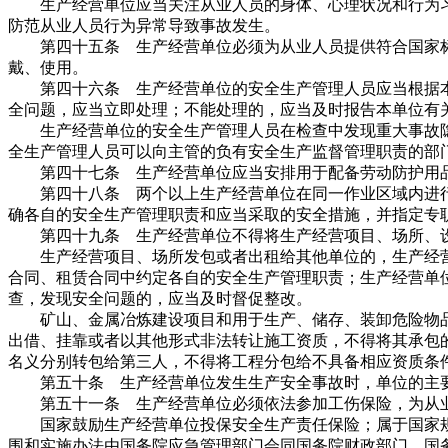
生产经营单位应当关注从业人员的身体、心理状况和行为习
防范从业人员行为异常导致事故发生。
第四十五条 生产经营单位必须为从业人员提供符合国家标
戴、使用。
第四十六条 生产经营单位的安全生产管理人员应当根据本
全问题，应当立即处理；不能处理的，应当及时报告本单位有
生产经营单位的安全生产管理人员在检查中发现重大事故隐
全生产管理人员可以向主管的负有安全生产监督管理职责的部
第四十七条 生产经营单位应当安排用于配备劳动防护用品
第四十八条 两个以上生产经营单位在同一作业区域内进行
确各自的安全生产管理职责和应当采取的安全措施，并指定专
第四十九条 生产经营单位不得将生产经营项目、场所、设
生产经营项目、场所发包或者出租给其他单位的，生产经营
合同、租赁合同中约定各自的安全生产管理职责；生产经营单
查，发现安全问题的，应当及时督促整改。
矿山、金属冶炼建设项目和用于生产、储存、装卸危险物品
出借、挂靠或者以其他形式非法转让施工资质，不得将其承包
名义分别转包给第三人，不得将工程分包给不具备相应资质条
第五十条 生产经营单位发生生产安全事故时，单位的主要
第五十一条 生产经营单位必须依法参加工伤保险，为从
国家鼓励生产经营单位投保安全生产责任保险；属于国家规
围和实施办法由国务院应急管理部门会同国务院财政部门、国