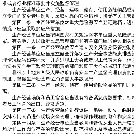
准或者行业标准审批并实施监督管理。
生产经营单位生产、经营、运输、储存、使用危险物品或者
立专门的安全管理制度，采取可靠的安全措施，接受有关主管
第四十条 生产经营单位对重大危险源应当登记建档，进行
情况下应当采取的应急措施。
生产经营单位应当按照国家有关规定将本单位重大危险源及
案。有关地方人民政府应急管理部门和有关部门应当通过相关
第四十一条 生产经营单位应当建立安全风险分级管控制度
生产经营单位应当建立健全并落实生产安全事故隐患排查治
理情况应当如实记录，并通过职工大会或者职工代表大会、信
向负有安全生产监督管理职责的部门和职工大会或者职工代表
县级以上地方各级人民政府负有安全生产监督管理职责的部
制度，督促生产经营单位消除重大事故隐患。
第四十二条 生产、经营、储存、使用危险物品的车间、商
离。
生产经营场所和员工宿舍应当设有符合紧急疏散要求、标志
者员工宿舍的出口、疏散通道。
第四十三条 生产经营单位进行爆破、吊装、动火、临时用
安排专门人员进行现场安全管理，确保操作规程的遵守和安全
第四十四条 生产经营单位应当教育和督促从业人员严格执
场所和工作岗位存在的危险因素、防范措施以及事故应急措施