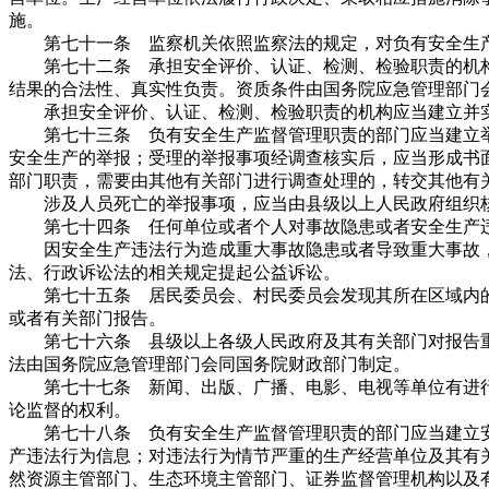
施。
第七十一条 监察机关依照监察法的规定，对负有安全生产
第七十二条 承担安全评价、认证、检测、检验职责的机构
结果的合法性、真实性负责。资质条件由国务院应急管理部门
承担安全评价、认证、检测、检验职责的机构应当建立并实
第七十三条 负有安全生产监督管理职责的部门应当建立举
安全生产的举报；受理的举报事项经调查核实后，应当形成书
部门职责，需要由其他有关部门进行调查处理的，转交其他有
涉及人员死亡的举报事项，应当由县级以上人民政府组织
第七十四条 任何单位或者个人对事故隐患或者安全生产违
因安全生产违法行为造成重大事故隐患或者导致重大事故，
法、行政诉讼法的相关规定提起公益诉讼。
第七十五条 居民委员会、村民委员会发现其所在区域内的
或者有关部门报告。
第七十六条 县级以上各级人民政府及其有关部门对报告重
法由国务院应急管理部门会同国务院财政部门制定。
第七十七条 新闻、出版、广播、电影、电视等单位有进行
论监督的权利。
第七十八条 负有安全生产监督管理职责的部门应当建立安
产违法行为信息；对违法行为情节严重的生产经营单位及其有
然资源主管部门、生态环境主管部门、证券监督管理机构以及