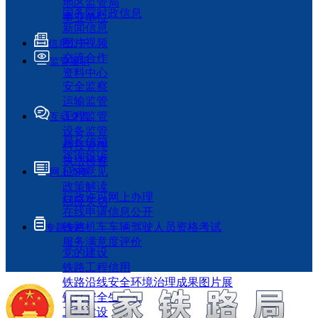
地区监管局
国务院时政信息
事业单位
新闻信息
图片视频
信息公开
交流合作
监管履职
资料中心
安全监察
运输监管
工程监管
互动交流
设备监管
局长信箱
科技管理
咨询投诉
执法检查
征求意见
网上办事
政策解读
行政许可网上办理
回应关切
在线申请信息公开
铁路机车车辆驾驶人员资格考试
专题专栏
服务满意度评价
党的建设
铁路工程信用
铁路沿线安全环境治理成果图片展
铁路安全生产月
工程建设