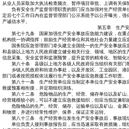
从业人员采取加大执法检查频次、暂停项目审批、上调有关保
负有安全生产监督管理职责的部门应当加强对生产经营单位
定后七个工作日内在监督管理部门公示系统予以公开曝光，强
产诚信水平。
第五章 生产
第七十九条 国家加强生产安全事故应急能力建设，在重点
机构统一协调指挥；鼓励生产经营单位和其他社会力量建立应
国务院应急管理部门牵头建立全国统一的生产安全事故应急
和县级以上地方人民政府建立健全相关行业、领域、地区的生
信息采集、安全监管和监测预警，提升监管的精准化、智能化
第八十条 县级以上地方各级人民政府应当组织有关部门制
乡镇人民政府和街道办事处，以及开发区、工业园区、港区
部门或者按照授权依法履行生产安全事故应急救援工作职责。
第八十一条 生产经营单位应当制定本单位生产安全事故应
救援预案相衔接，并定期组织演练。
第八十二条 危险物品的生产、经营、储存单位以及矿山、
经营规模较小的，可以不建立应急救援组织，但应当指定兼职
危险物品的生产、经营、储存、运输单位以及矿山、金属冶
和物资，并进行经常性维护、保养，保证正常运转。
第八十三条 生产经营单位发生生产安全事故后，事故现场
单位负责人接到事故报告后，应当迅速采取有效措施，组织