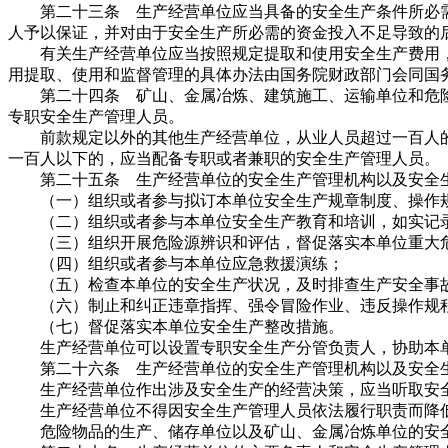
第二十三条 生产经营单位应当具备的安全生产条件所必需
人予以保证，并对由于安全生产所必需的资金投入不足导致的
有关生产经营单位应当按照规定提取和使用安全生产费用，
用提取、使用和监督管理的具体办法由国务院财政部门会同国
第二十四条 矿山、金属冶炼、建筑施工、运输单位和危险
专职安全生产管理人员。
前款规定以外的其他生产经营单位，从业人员超过一百人的
一百人以下的，应当配备专职或者兼职的安全生产管理人员。
第二十五条 生产经营单位的安全生产管理机构以及安全生
（一）组织或者参与拟订本单位安全生产规章制度、操作规
（二）组织或者参与本单位安全生产教育和培训，如实记录
（三）组织开展危险源辨识和评估，督促落实本单位重大危
（四）组织或者参与本单位应急救援演练；
（五）检查本单位的安全生产状况，及时排查生产安全事故
（六）制止和纠正违章指挥、强令冒险作业、违反操作规
（七）督促落实本单位安全生产整改措施。
生产经营单位可以设置专职安全生产分管负责人，协助本单
第二十六条 生产经营单位的安全生产管理机构以及安全生
生产经营单位作出涉及安全生产的经营决策，应当听取安全
生产经营单位不得因安全生产管理人员依法履行职责而降低
危险物品的生产、储存单位以及矿山、金属冶炼单位的安全