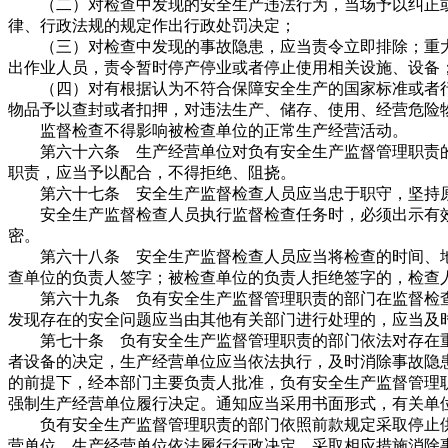
（二）对检查中发现的安全生产违法行为，当场予以纠正或
律、行政法规的规定作出行政处罚决定；
（三）对检查中发现的事故隐患，应当责令立即排除；重大
出作业人员，责令暂时停产停业或者停止使用相关设施、设备
（四）对有根据认为不符合保障安全生产的国家标准或者行
物品予以查封或者扣押，对违法生产、储存、使用、经营危险
监督检查不得影响被检查单位的正常生产经营活动。
第六十六条 生产经营单位对负有安全生产监督管理职责的
职责，应当予以配合，不得拒绝、阻挠。
第六十七条 安全生产监督检查人员应当忠于职守，坚持
安全生产监督检查人员执行监督检查任务时，必须出示有效
密。
第六十八条 安全生产监督检查人员应当将检查的时间、地
查单位的负责人签字；被检查单位的负责人拒绝签字的，检查
第六十九条 负有安全生产监督管理职责的部门在监督检查
发现存在的安全问题应当由其他有关部门进行处理的，应当及
第七十条 负有安全生产监督管理职责的部门依法对存在重
者设备的决定，生产经营单位应当依法执行，及时消除事故隐
的前提下，经本部门主要负责人批准，负有安全生产监督管理
强制生产经营单位履行决定。通知应当采用书面形式，有关单
负有安全生产监督管理职责的部门依照前款规定采取停止供
营单位。生产经营单位依法履行行政决定、采取相应措施消除