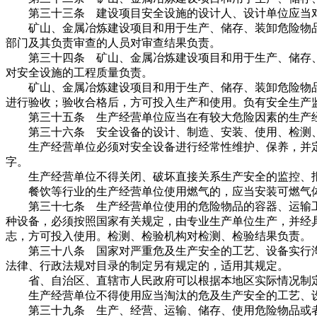
第三十三条 建设项目安全设施的设计人、设计单位应当对
矿山、金属冶炼建设项目和用于生产、储存、装卸危险物品
部门及其负责审查的人员对审查结果负责。
第三十四条 矿山、金属冶炼建设项目和用于生产、储存、
对安全设施的工程质量负责。
矿山、金属冶炼建设项目和用于生产、储存、装卸危险物品
进行验收；验收合格后，方可投入生产和使用。负有安全生产
第三十五条 生产经营单位应当在有较大危险因素的生产经
第三十六条 安全设备的设计、制造、安装、使用、检测、
生产经营单位必须对安全设备进行经常性维护、保养，并定
字。
生产经营单位不得关闭、破坏直接关系生产安全的监控、报
餐饮等行业的生产经营单位使用燃气的，应当安装可燃气体
第三十七条 生产经营单位使用的危险物品的容器、运输工
种设备，必须按照国家有关规定，由专业生产单位生产，并经
志，方可投入使用。检测、检验机构对检测、检验结果负责。
第三十八条 国家对严重危及生产安全的工艺、设备实行淘
法律、行政法规对目录的制定另有规定的，适用其规定。
省、自治区、直辖市人民政府可以根据本地区实际情况制定
生产经营单位不得使用应当淘汰的危及生产安全的工艺、
第三十九条 生产、经营、运输、储存、使用危险物品或者