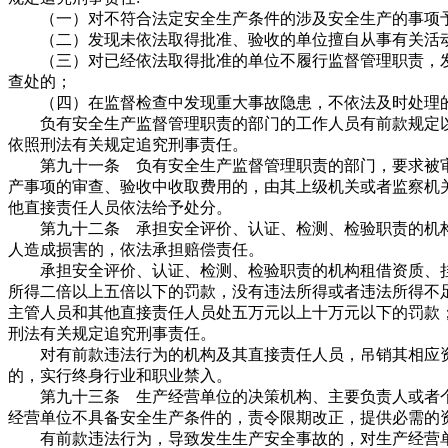
（一）对不符合法定安全生产条件的涉及安全生产的事项予
（二）发现未依法取得批准、验收的单位擅自从事有关活动
（三）对已经依法取得批准的单位不履行监督管理职责，发
查处的；
（四）在监督检查中发现重大事故隐患，不依法及时处理
负有安全生产监督管理职责的部门的工作人员有前款规定以
依照刑法有关规定追究刑事责任。
第九十一条 负有安全生产监督管理职责的部门，要求被审
产事项的审查、验收中收取费用的，由其上级机关或者监察机
他直接责任人员依法给予处分。
第九十二条 承担安全评价、认证、检测、检验职责的机构
人造成损害的，依法承担赔偿责任。
承担安全评价、认证、检测、检验职责的机构租借资质、挂
所得二倍以上五倍以下的罚款，没有违法所得或者违法所得不
主管人员和其他直接责任人员处五万元以上十万元以下的罚款
刑法有关规定追究刑事责任。
对有前款违法行为的机构及其直接责任人员，吊销其相应资
的，实行终身行业和职业禁入。
第九十三条 生产经营单位的决策机构、主要负责人或者个
经营单位不具备安全生产条件的，责令限期改正，提供必需的
有前款违法行为，导致发生生产安全事故的，对生产经营单