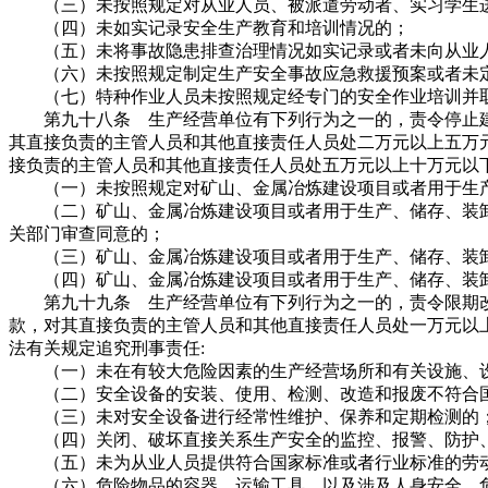
（三）未按照规定对从业人员、被派遣劳动者、实习学生进
（四）未如实记录安全生产教育和培训情况的；
（五）未将事故隐患排查治理情况如实记录或者未向从业
（六）未按照规定制定生产安全事故应急救援预案或者未
（七）特种作业人员未按照规定经专门的安全作业培训并取
第九十八条 生产经营单位有下列行为之一的，责令停止建
其直接负责的主管人员和其他直接责任人员处二万元以上五万
接负责的主管人员和其他直接责任人员处五万元以上十万元以
（一）未按照规定对矿山、金属冶炼建设项目或者用于生产
（二）矿山、金属冶炼建设项目或者用于生产、储存、装卸
关部门审查同意的；
（三）矿山、金属冶炼建设项目或者用于生产、储存、装卸
（四）矿山、金属冶炼建设项目或者用于生产、储存、装卸
第九十九条 生产经营单位有下列行为之一的，责令限期改
款，对其直接负责的主管人员和其他直接责任人员处一万元以
法有关规定追究刑事责任:
（一）未在有较大危险因素的生产经营场所和有关设施、设
（二）安全设备的安装、使用、检测、改造和报废不符合国
（三）未对安全设备进行经常性维护、保养和定期检测的
（四）关闭、破坏直接关系生产安全的监控、报警、防护、
（五）未为从业人员提供符合国家标准或者行业标准的劳
（六）危险物品的容器、运输工具，以及涉及人身安全、危