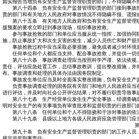
如实报告当地负有安全生产监督管理职责的部门，不得隐瞒不
第八十四条 负有安全生产监督管理职责的部门接到事故报
责的部门和有关地方人民政府对事故情况不得隐瞒不报、谎报
第八十五条 有关地方人民政府和负有安全生产监督管理职
援预案的要求立即赶到事故现场，组织事故抢救。
参与事故抢救的部门和单位应当服从统一指挥，加强协同联
施，防止事故扩大和次生灾害的发生，减少人员伤亡和财产损
事故抢救过程中应当采取必要措施，避免或者减少对环境
任何单位和个人都应当支持、配合事故抢救，并提供一切
第八十六条 事故调查处理应当按照科学严谨、依法依规、
责任，评估应急处置工作，总结事故教训，提出整改措施，并
布。事故调查和处理的具体办法由国务院制定。
事故发生单位应当及时全面落实整改措施，负有安全生产监
负责事故调查处理的国务院有关部门和地方人民政府应当在
进行评估，并及时向社会公开评估结果；对不履行职责导致事
第八十七条 生产经营单位发生生产安全事故，经调查确定
明对安全生产的有关事项负有审查批准和监督职责的行政部门
第八十八条 任何单位和个人不得阻挠和干涉对事故的依
第八十九条 县级以上地方各级人民政府应急管理部门应当
第九十条 负有安全生产监督管理职责的部门的工作人员，
规定追究刑事责任: