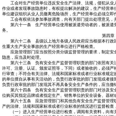
工会对生产经营单位违反安全生产法律、法规，侵犯从业人
作业或者发现事故隐患时，有权提出解决的建议，生产经营单
单位建议组织从业人员撤离危险场所，生产经营单位必须立即
工会有权依法参加事故调查，向有关部门提出处理意见，并
第六十一条 生产经营单位使用被派遣劳动者的，被派遣劳
务。
第四章
第六十二条 县级以上地方各级人民政府应当根据本行政区
生重大生产安全事故的生产经营单位进行严格检查。
应急管理部门应当按照分类分级监督管理的要求，制定安全
隐患，应当及时处理。
第六十三条 负有安全生产监督管理职责的部门依照有关法
许可、注册、认证、颁发证照等，下同）或者验收的，必须严
行审查；不符合有关法律、法规和国家标准或者行业标准规定
的单位擅自从事有关活动的，负责行政审批的部门发现或者接
负责行政审批的部门发现其不再具备安全生产条件的，应当撤
第六十四条 负有安全生产监督管理职责的部门对涉及安全
位购买其指定品牌或者指定生产、销售单位的安全设备、器材
第六十五条 应急管理部门和其他负有安全生产监督管理职
产的法律、法规和国家标准或者行业标准的情况进行监督检查，
（一）进入生产经营单位进行检查，调阅有关资料，向有关