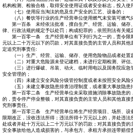
机构检测、检验合格，取得安全使用证或者安全标志，投入使
（七）使用应当淘汰的危及生产安全的工艺、设备的；
（八）餐饮等行业的生产经营单位使用燃气未安装可燃气
第一百条 未经依法批准，擅自生产、经营、运输、储存、
律、行政法规的规定予以处罚；构成犯罪的，依照刑法有关规
第一百零一条 生产经营单位有下列行为之一的，责令限期
元以上二十万元以下的罚款，对其直接负责的主管人员和其他
定追究刑事责任:
（一）生产、经营、运输、储存、使用危险物品或者处置废
（二）对重大危险源未登记建档，未进行定期检测、评估、
（三）进行爆破、吊装、动火、临时用电以及国务院应急管
安全管理的；
（四）未建立安全风险分级管控制度或者未按照安全风险分
（五）未建立事故隐患排查治理制度，或者重大事故隐患排
第一百零二条 生产经营单位未采取措施消除事故隐患的，
的，责令停产停业整顿，对其直接负责的主管人员和其他直接
究刑事责任。
第一百零三条 生产经营单位将生产经营项目、场所、设备
限期改正，没收违法所得；违法所得十万元以上的，并处违法
处或者并处十万元以上二十万元以下的罚款；对其直接负责的
安全事故给他人造成损害的，与承包方、承租方承担连带赔偿