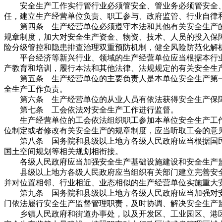
安全生产工作实行管行业必须管安全、管业务必须管安全、
任，建立生产经营单位负责、职工参与、政府监管、行业自律
第四条 生产经营单位必须遵守本法和其他有关安全生产的
规章制度，加大对安全生产资金、物资、技术、人员的投入保
险分级管控和隐患排查治理双重预防机制，健全风险防范化解
平台经济等新兴行业、领域的生产经营单位应当根据本行业
产教育和培训，履行本法和其他法律、法规规定的有关安全生
第五条 生产经营单位的主要负责人是本单位安全生产第一
全生产工作负责。
第六条 生产经营单位的从业人员有依法获得安全生产保障
第七条 工会依法对安全生产工作进行监督。
生产经营单位的工会依法组织职工参加本单位安全生产工作
位制定或者修改有关安全生产的规章制度，应当听取工会的意
第八条 国务院和县级以上地方各级人民政府应当根据国民
国土空间规划等相关规划相衔接。
各级人民政府应当加强安全生产基础设施建设和安全生产监
县级以上地方各级人民政府应当组织有关部门建立完善安全
并对位置相邻、行业相近、业态相似的生产经营单位实施重大
第九条 国务院和县级以上地方各级人民政府应当加强对安
门依法履行安全生产监督管理职责，及时协调、解决安全生产
乡镇人民政府和街道办事处，以及开发区、工业园区、港区