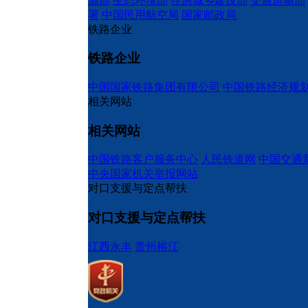
源部
生态环境部
住房城乡建设部
交通运输部
署
中国民用航空局
国家邮政局
铁路企业
铁路企业
中国国家铁路集团有限公司
中国铁路经济规
相关网站
相关网站
中国铁路客户服务中心
人民铁道网
中国交通
中央国家机关举报网站
对口支援与定点帮扶
对口支援与定点帮扶
江西永丰
贵州榕江