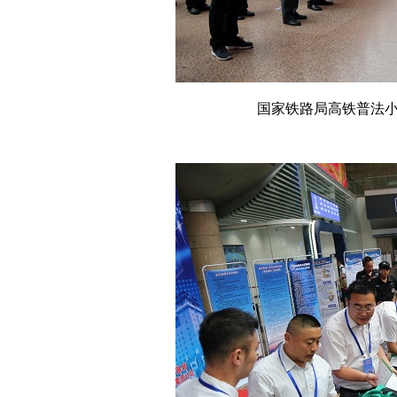
国家铁路局高铁普法