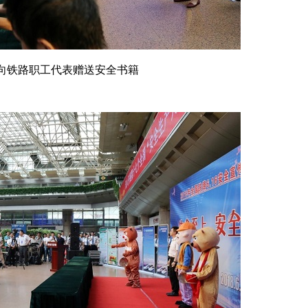
向铁路职工代表赠送安全书籍