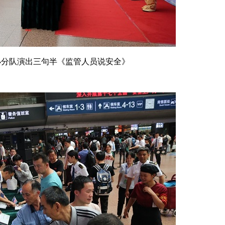
小分队演出三句半《监管人员说安全》