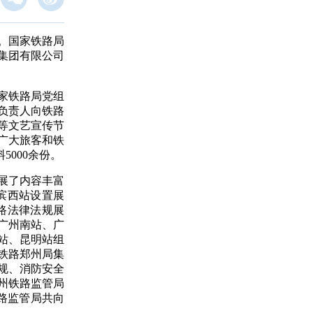
行。国家铁路局
集团有限公司
家铁路局党组
负责人向铁路
等文艺宣传节
对广大旅客和铁
000余份。
展了内容丰富
滨西站设置展
路法律法规展
广州南站、广
站、昆明站组
铁路郑州局集
规、消防安全
州铁路监管局
路监管局共向