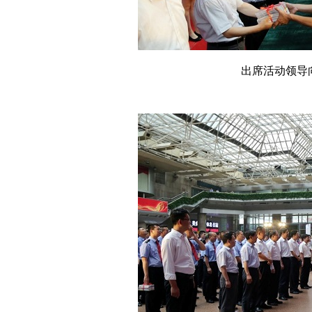
出席活动领导