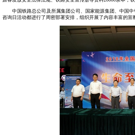
中国铁路总公司及所属集团公司、国家能源集团、中国中铁、
咨询日活动都进行了周密部署安排，组织开展了内容丰富的宣