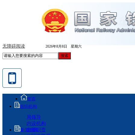
无障碍阅读
2026年8月8日 星期六
首页
组织机构
局领导
内设机构
主要职责
新闻资讯