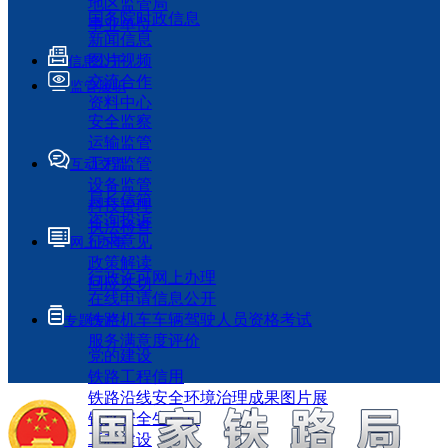
地区监管局
国务院时政信息
事业单位
新闻信息
图片视频
信息公开
交流合作
监管履职
资料中心
安全监察
运输监管
工程监管
互动交流
设备监管
局长信箱
科技管理
咨询投诉
执法检查
征求意见
网上办事
政策解读
行政许可网上办理
回应关切
在线申请信息公开
铁路机车车辆驾驶人员资格考试
专题专栏
服务满意度评价
党的建设
铁路工程信用
铁路沿线安全环境治理成果图片展
铁路安全生产月
工程建设