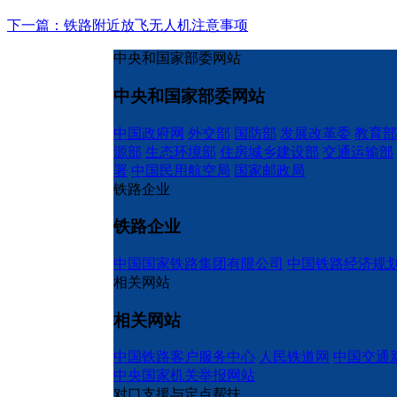
下一篇：铁路附近放飞无人机注意事项
中央和国家部委网站
中央和国家部委网站
中国政府网
外交部
国防部
发展改革委
教育部
源部
生态环境部
住房城乡建设部
交通运输部
署
中国民用航空局
国家邮政局
铁路企业
铁路企业
中国国家铁路集团有限公司
中国铁路经济规
相关网站
相关网站
中国铁路客户服务中心
人民铁道网
中国交通
中央国家机关举报网站
对口支援与定点帮扶