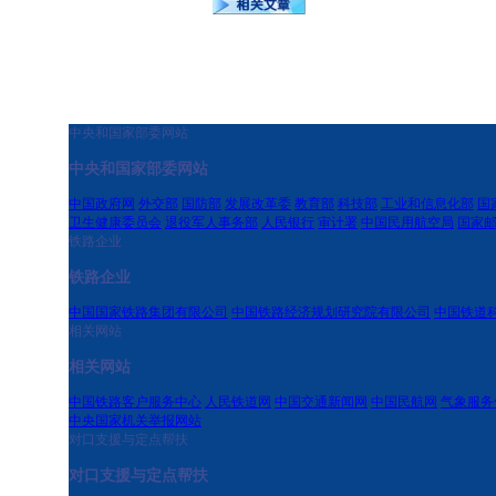
中央和国家部委网站
中央和国家部委网站
中国政府网
外交部
国防部
发展改革委
教育部
科技部
工业和信息化部
国
卫生健康委员会
退役军人事务部
人民银行
审计署
中国民用航空局
国家
铁路企业
铁路企业
中国国家铁路集团有限公司
中国铁路经济规划研究院有限公司
中国铁道
相关网站
相关网站
中国铁路客户服务中心
人民铁道网
中国交通新闻网
中国民航网
气象服务
中央国家机关举报网站
对口支援与定点帮扶
对口支援与定点帮扶