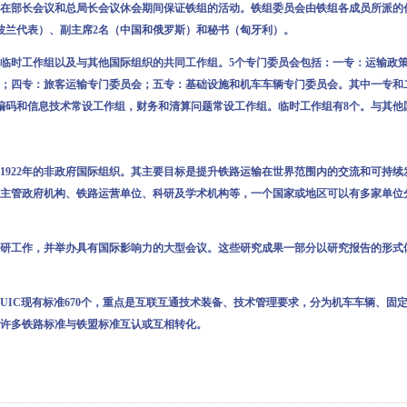
部长会议和总局长会议休会期间保证铁组的活动。铁组委员会由铁组各成员所派的
波兰代表）、副主席2名（中国和俄罗斯）和秘书（匈牙利）。
时工作组以及与其他国际组织的共同工作组。5个专门委员会包括：一专：运输政策
；四专：旅客运输专门委员会；五专：基础设施和机车车辆专门委员会。其中一专和
编码和信息技术常设工作组，财务和清算问题常设工作组。临时工作组有8个。与其他
22年的非政府国际组织。其主要目标是提升铁路运输在世界范围内的交流和可持续
主管政府机构、铁路运营单位、科研及学术机构等，一个国家或地区可以有多家单位
工作，并举办具有国际影响力的大型会议。这些研究成果一部分以研究报告的形式
C现有标准670个，重点是互联互通技术装备、技术管理要求，分为机车车辆、固
许多铁路标准与铁盟标准互认或互相转化。