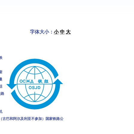
字体大小：
小
中
大
铁
斯
曼
活
铁路
机
（古巴和阿尔及利亚不参加）国家铁路公