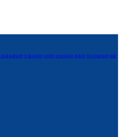
住房城乡建设部
交通运输部
水利部
农业农村部
商务部
文化和旅游部
国家