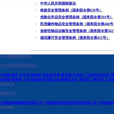
·
中华人民共和国铁路法
·
铁路安全管理条例（国务院令第639号）
·
危险化学品安全管理条例（国务院令第591号）
·
民用爆炸物品安全管理条例（国务院令第466号
·
放射性物品运输安全管理条例（国务院令第562
·
烟花爆竹安全管理条例（国务院令第455号）
中央和国家部委网站
中央和国家部委网站
中国政府网
外交部
国防部
发展改革委
教育部
科技部
工业和信息化部
国
农村部
商务部
文化和旅游部
国家卫生健康委员会
退役军人事务部
人民
铁路企业
铁路企业
中国国家铁路集团有限公司
中国铁路经济规划研究院有限公司
中国铁道
相关网站