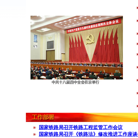
国家铁路局召开铁路工程监管工作会议
国家铁路局召开《铁路法》修改推进工作座谈