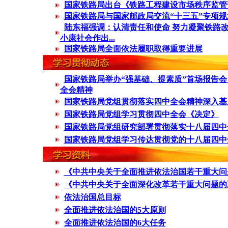
国家铁路局出台《铁路工程建设市场秩序监管
国家铁路局与国家邮政局交流“十三五”专项
陆东福强调：认清责任和使命 努力凝聚铁路改
小康社会作出...
国家铁路局全面依法履职取得重要进展
国家铁路局举办“强基础、提素质”首场报告会
全会精神
国家铁路局党组贯彻落实四中全会精神深入基
国家铁路局党组学习贯彻四中全会《决定》
国家铁路局党组研究部署贯彻落实十八届四中
国家铁路局党组学习传达贯彻党的十八届四中
《中共中央关于全面推进依法治国若干重大问
《中共中央关于全面深化改革若干重大问题的
依法治国总目标
全面推进依法治国的5大原则
全面推进依法治国的6大任务