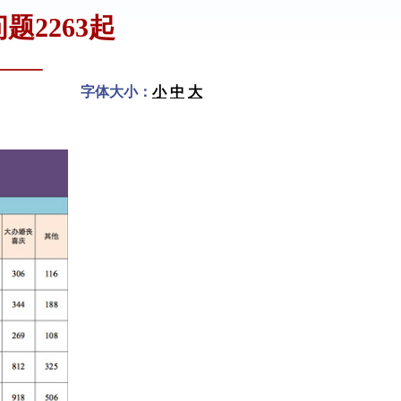
题2263起
字体大小：
小
中
大