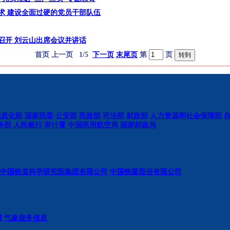
求 建设全面过硬的党员干部队伍
召开 刘云山出席会议并讲话
首页 上一页 1/5
下一页
末尾页
第
页
信息化部
国家民委
公安部
民政部
司法部
财政部
人力资源和社会保障部
务部
人民银行
审计署
中国民用航空局
国家邮政局
中国铁道科学研究院集团有限公司
中国铁建股份有限公司
网
气象服务信息