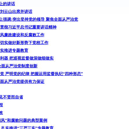
上的讲话
 刘云山出席并讲话
上强调:突出坚持党的领导 聚焦全面从严治党
习贯彻习近平总书记重要讲话精神
党风廉政建设和反腐败工作
 切实做好新形势下党校工作
从实推进专题教育
利器 把巡视监督做深做细做实
全面从严治党制度创新
党 严明党的纪律 把握运用监督执纪“四种形态”
全面从严治党提供有力保证
见不贤而自省
程
效
四风”和腐败问题的典型案例
 扎实推进“三严三实”专题教育