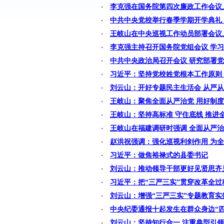
·
李克强在国务院第四次廉政工作会议
·
中共中央党校举行春季学期开学典礼
·
王岐山在中央巡视工作动员部署会议
·
李克强主持召开国务院党组会议 学
·
中共中央政治局召开会议 研究部署
·
习近平：坚持党校姓党根本工作原则
·
刘云山：开好专题民主生活会 从严
·
王岐山：聚焦全面从严治党 用好制度
·
王岐山：坚持高标准 守住底线 推进
·
王岐山在福建调研时强调 全面从严治
·
赵洪祝强调：强化巡视利剑作用 为
·
习近平：做焦裕禄式的县委书记
·
刘云山：推动领导干部更好见贤思齐
·
习近平：把“三严三实”贯穿改革全过
·
刘云山：增强“三严三实”专题教育实
·
中央纪委通报十起发生在群众身边“
·
刘云山：坚持知行合一 注重典型引领