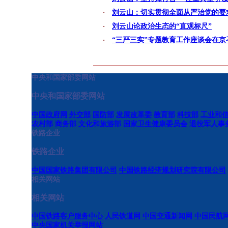
·
刘云山：切实贯彻全面从严治党的要
·
刘云山论政治生态的“直观标尺”
·
“三严三实”专题教育工作座谈会在京
中央和国家部委网站
中央和国家部委网站
中国政府网
外交部
国防部
发展改革委
教育部
科技部
工业和
农村部
商务部
文化和旅游部
国家卫生健康委员会
退役军人事
铁路企业
铁路企业
中国国家铁路集团有限公司
中国铁路经济规划研究院有限公司
相关网站
相关网站
中国铁路客户服务中心
人民铁道网
中国交通新闻网
中国民航
中央国家机关举报网站