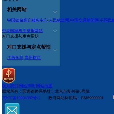
相关网站
中国铁路客户服务中心
人民铁道网
中国交通新闻网
中国民
中央国家机关举报网站
对口支援与定点帮扶
对口支援与定点帮扶
江西永丰
贵州榕江
联系我们
|
网站声明
|
网站地图
版权所有：国家铁路局
地址：北京市复兴路6号院
京ICP备19004382号-1
政府网站标识码：BM69000001