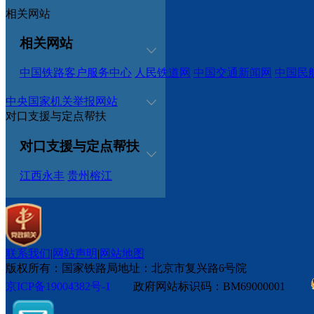
相关网站
相关网站
中国铁路客户服务中心
人民铁道网
中国交通新闻网
中国民
中央国家机关举报网站
对口支援与定点帮扶
对口支援与定点帮扶
江西永丰
贵州榕江
联系我们
|
网站声明
|
网站地图
版权所有：国家铁路局
地址：北京市复兴路6号院
京ICP备19004382号-1
政府网站标识码：BM69000001