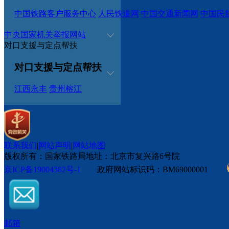
中国铁路客户服务中心
人民铁道网
中国交通新闻网
中国民
中央国家机关举报网站
对口支援与定点帮扶
对口支援与定点帮扶
江西永丰
贵州榕江
联系我们
|
网站声明
|
网站地图
版权所有：国家铁路局
地址：北京市复兴路6号院
京ICP备19004382号-1
政府网站标识码：BM69000001
邮箱