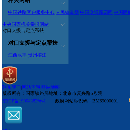
相关网站
中国铁路客户服务中心
人民铁道网
中国交通新闻网
中国民
中央国家机关举报网站
对口支援与定点帮扶
对口支援与定点帮扶
江西永丰
贵州榕江
联系我们
|
网站声明
|
网站地图
版权所有：国家铁路局
地址：北京市复兴路6号院
京ICP备19004382号-1
政府网站标识码：BM69000001