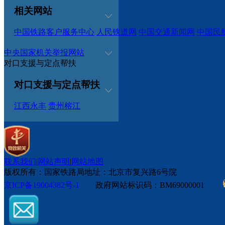
相关网站
中国铁路客户服务中心
人民铁道网
中国交通新闻网
中国民
中央国家机关举报网站
对口支援与定点帮扶
对口支援与定点帮扶
江西永丰
贵州榕江
联系我们
|
网站声明
|
网站地图
版权所有：国家铁路局
地址：北京市复兴路6号院
京ICP备19004382号-1
政府网站标识码：BM69000001