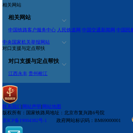
相关网站
相关网站
中国铁路客户服务中心
人民铁道网
中国交通新闻网
中国民
中央国家机关举报网站
对口支援与定点帮扶
对口支援与定点帮扶
江西永丰
贵州榕江
联系我们
|
网站声明
|
网站地图
版权所有：国家铁路局
地址：北京市复兴路6号院
京ICP备19004382号-1
政府网站标识码：BM69000001