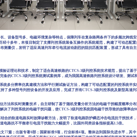
、设备型号多、电磁环境复杂等特点，保障列车在复杂路网条件下的多频次跨线安
，历经十多年，本项目制定了支撑列控系统装备互操作的系统规范，构建了可动态配
分布测量仪，发明了适应高速列车牵引电流波动剧烈的阻抗匹配装置，形成了具有自主
验证理论和技术，制定了适合高速铁路的CTCS-3级列控系统技术规范，提出了基
完备的CTCS-3级列控系统测试案例库，成为我国高速铁路列控系统设计研发、测试
系统多分辨率仿真建模方法和平行测试验证方法，构建了可动态配置的列控系统半实
持了多种型号列控设备的开发及应用，完成了所有CTCS-3级列控系统及新型高速
估方法和实时测量技术，自主研制了基于随机变量分析方法的电磁干扰幅度概率分布
决了列控系统的电磁干扰问题，使CTCS-3级列控系统因电磁干扰导致的故障率由90
算结合的轨道电路实时故障诊断方法，发明了轨道电路防护瞬态冲击电流抗干扰技术，
道电路抗不平衡牵引电流干扰能力大幅提升，比国外同类设备指标提高1.5倍。
77篇；出版专著6部；国家标准9项，行业标准4项。整体达到国际先进水平，其