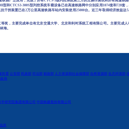
高速铁路广泛应用，完成了所有CTCS-3级列控系统第三方的互操作测试和所有高速
0H型和CTCS3-300S型列控系统车载设备已在高速铁路网中分别应用1074套和728
干扰装置已在2万公里高速铁路车站内安装使用25000台。近三年取得经济效益达5.
二等奖，主要完成单位有北京交通大学、北京和利时系统工程有限公司。主要完成人
林海。
家民委
公安部
民政部
司法部
财政部
人力资源和社会保障部
自然资源部
生态环境部
邮政局
科学研究院集团有限公司
中国铁建股份有限公司
信息