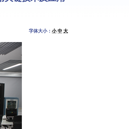
字体大小：
小
中
大