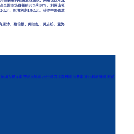
铁路列控装备的电磁兼容测试。采用该技术规
套，占全国市场份额的70%和30%。利用该项
2亿元、新增利润1.8亿元。获得中国铁道
有唐涛、蔡伯根、闻映红、莫志松、董海
住房城乡建设部
交通运输部
水利部
农业农村部
商务部
文化和旅游部
国家