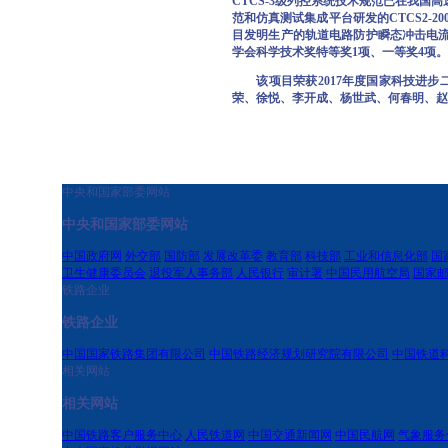
CTCS-3级列控系统技术规范已在我国
范和仿真测试集成平台研发的CTCS2-20
目发明生产的轨道电路防护瞬态冲击电流抗
学会科学技术奖特等奖1项、一等奖4项。
该项目荣获2017年度国家科技进步
荣、徐悦、李开成、杨世武、何春明、赵
中央和国家部委网站
中央和国家部委网站
中国政府网
外交部
国防部
发展改革委
教育部
科技部
工业和信息化部
国
卫生健康委员会
退役军人事务部
人民银行
审计署
中国民用航空局
国家
铁路企业
铁路企业
中国国家铁路集团有限公司
中国铁路经济规划研究院有限公司
中国铁道
相关网站
相关网站
中国铁路客户服务中心
人民铁道网
中国交通新闻网
中国民航网
气象服务