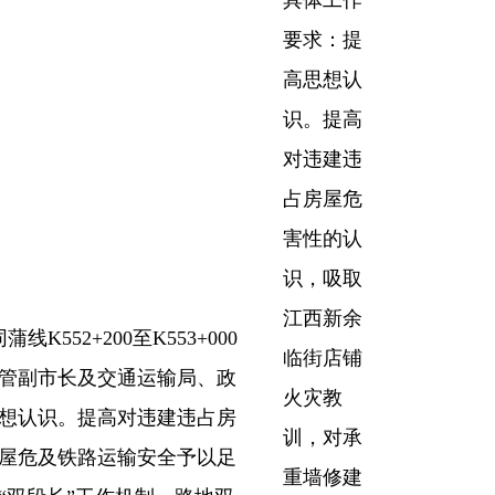
具体工作
要求：提
高思想认
识。提高
对违建违
占房屋危
害性的认
识，吸取
江西新余
2+200至K553+000
临街店铺
管副市长及交通运输局、政
火灾教
想认识。提高对违建违占房
训，对承
屋危及铁路运输安全予以足
重墙修建