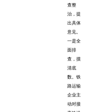
查整
治，提
出具体
意见。
一是全
面排
查，摸
清底
数。铁
路运输
企业主
动对接