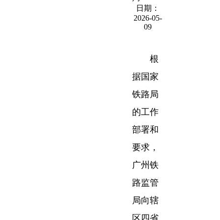
日期：
2026-05-
09
根
据国家
铁路局
的工作
部署和
要求，
广州铁
路监管
局向辖
区四省