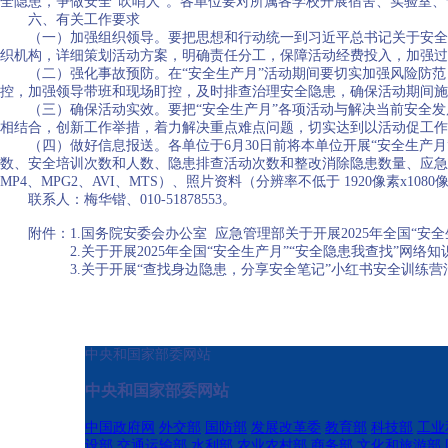
全隐患，争做安全“吹哨人”。各单位要对所属各学校开展宿舍、实验室、
六、有关工作要求
（一）加强组织领导。要把思想和行动统一到习近平总书记关于安全生
织机构，详细策划活动方案，明确责任分工，保障活动经费投入，加强过
（二）强化事故预防。在“安全生产月”活动期间要切实加强风险防范，
控，加强领导带班和现场盯控，及时排查治理安全隐患，确保活动期间施
（三）确保活动实效。要把“安全生产月”各项活动与解决当前安全发
相结合，创新工作举措，着力解决重点难点问题，切实达到以活动促工作
（四）做好信息报送。各单位于6月30日前将本单位开展“安全生产月
数、安全培训次数和人数、隐患排查活动次数和整改消除隐患数量、应急演
MP4、MPG2、AVI、MTS）、照片资料（分辨率不低于 1920像素x
联系人：梅华锴、010-51878553。
附件：1.国务院安委会办公室 应急管理部关于开展2025年全国“安全
2.关于开展2025年全国“安全生产月”“安全隐患我查找”网络知
3.关于开展“查找身边隐患，分享安全笔记”小红书安全训练营
中央和国家部委网站
中央和国家部委网站
中国政府网
外交部
国防部
发展改革委
教育部
科技部
工业
设部
交通运输部
水利部
农业农村部
商务部
文化和旅游部