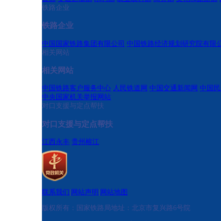
铁路企业
铁路企业
中国国家铁路集团有限公司
中国铁路经济规划研究院有限
相关网站
相关网站
中国铁路客户服务中心
人民铁道网
中国交通新闻网
中国民
中央国家机关举报网站
对口支援与定点帮扶
对口支援与定点帮扶
江西永丰
贵州榕江
联系我们
|
网站声明
|
网站地图
版权所有：国家铁路局
地址：北京市复兴路6号院