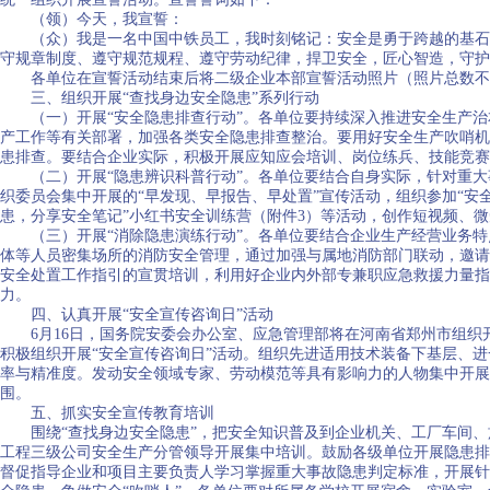
（领）今天，我宣誓：
（众）我是一名中国中铁员工，我时刻铭记：安全是勇于跨越的基石，
守规章制度、遵守规范规程、遵守劳动纪律，捍卫安全，匠心智造，守护
各单位在宣誓活动结束后将二级企业本部宣誓活动照片（照片总数不超过
三、组织开展“查找身边安全隐患”系列行动
（一）开展“安全隐患排查行动”。各单位要持续深入推进安全生产治
产工作等有关部署，加强各类安全隐患排查整治。要用好安全生产吹哨机
患排查。要结合企业实际，积极开展应知应会培训、岗位练兵、技能竞赛
（二）开展“隐患辨识科普行动”。各单位要结合自身实际，针对重大
织委员会集中开展的“早发现、早报告、早处置”宣传活动，组织参加“安全
患，分享安全笔记”小红书安全训练营（附件3）等活动，创作短视频、
（三）开展“消除隐患演练行动”。各单位要结合企业生产经营业务特
体等人员密集场所的消防安全管理，通过加强与属地消防部门联动，邀请
安全处置工作指引的宣贯培训，利用好企业内外部专兼职应急救援力量指
力。
四、认真开展“安全宣传咨询日”活动
6月16日，国务院安委会办公室、应急管理部将在河南省郑州市组织开
积极组织开展“安全宣传咨询日”活动。组织先进适用技术装备下基层、
率与精准度。发动安全领域专家、劳动模范等具有影响力的人物集中开展
围。
五、抓实安全宣传教育培训
围绕“查找身边安全隐患”，把安全知识普及到企业机关、工厂车间、施
工程三级公司安全生产分管领导开展集中培训。鼓励各级单位开展隐患排
督促指导企业和项目主要负责人学习掌握重大事故隐患判定标准，开展针