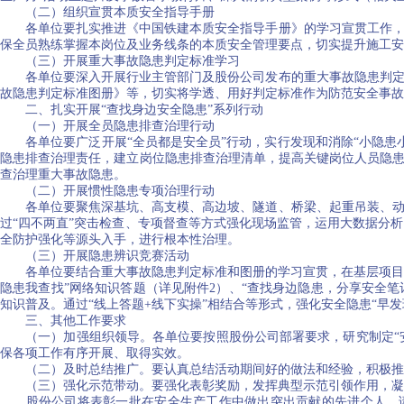
（二）组织宣贯本质安全指导手册
各单位要扎实推进《中国铁建本质安全指导手册》的学习宣贯工作，确
保全员熟练掌握本岗位及业务线条的本质安全管理要点，切实提升施工
（三）开展重大事故隐患判定标准学习
各单位要深入开展行业主管部门及股份公司发布的重大事故隐患判定标
故隐患判定标准图册》等，切实将学透、用好判定标准作为防范安全事故
二、扎实开展“查找身边安全隐患”系列行动
（一）开展全员隐患排查治理行动
各单位要广泛开展“全员都是安全员”行动，实行发现和消除“小隐患
隐患排查治理责任，建立岗位隐患排查治理清单，提高关键岗位人员隐患
查治理重大事故隐患。
（二）开展惯性隐患专项治理行动
各单位要聚焦深基坑、高支模、高边坡、隧道、桥梁、起重吊装、动火
过“四不两直”突击检查、专项督查等方式强化现场监管，运用大数据分
全防护强化等源头入手，进行根本性治理。
（三）开展隐患辨识竞赛活动
各单位要结合重大事故隐患判定标准和图册的学习宣贯，在基层项目广泛
隐患我查找”网络知识答题（详见附件2）、“查找身边隐患，分享安全
知识普及。通过“线上答题+线下实操”相结合等形式，强化安全隐患“早
三、其他工作要求
（一）加强组织领导。各单位要按照股份公司部署要求，研究制定“安全
保各项工作有序开展、取得实效。
（二）及时总结推广。要认真总结活动期间好的做法和经验，积极推
（三）强化示范带动。要强化表彰奖励，发挥典型示范引领作用，凝
股份公司将表彰一批在安全生产工作中做出突出贡献的先进个人。请