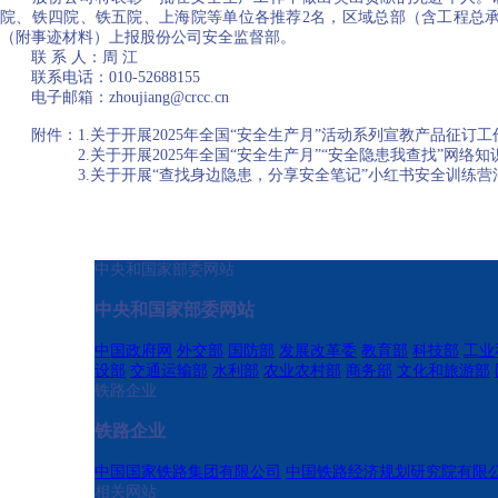
院、铁四院、铁五院、上海院等单位各推荐2名，区域总部（含工程总承
（附事迹材料）上报股份公司安全监督部。
​​联 系 人：周 江
​​联系电话：010-52688155
​​电子邮箱：zhoujiang@crcc.cn
附件：1.关于开展2025年全国“安全生产月”活动系列宣教产品征订工
2.关于开展2025年全国“安全生产月”“安全隐患我查找”网络知
3.关于开展“查找身边隐患，分享安全笔记”小红书安全训练营
中央和国家部委网站
中央和国家部委网站
中国政府网
外交部
国防部
发展改革委
教育部
科技部
工业
设部
交通运输部
水利部
农业农村部
商务部
文化和旅游部
铁路企业
铁路企业
中国国家铁路集团有限公司
中国铁路经济规划研究院有限
相关网站