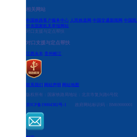
相关网站
中国铁路客户服务中心
人民铁道网
中国交通新闻网
中国民
中央国家机关举报网站
对口支援与定点帮扶
对口支援与定点帮扶
江西永丰
贵州榕江
联系我们
|
网站声明
|
网站地图
版权所有：国家铁路局
地址：北京市复兴路6号院
京ICP备19004382号-1
政府网站标识码：BM690000