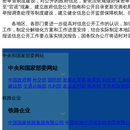
密审查制度建设，对公开的政府信息，要依法依规做好保密审
至“官谣”现象。建立政府信息公开指南和公开目录更新完善
举报调查处理等制度建设，建立健全信息公开监督保障机制。
各地区、各部门要进一步提高对信息公开工作的认识，加强
工作，制定分解细化方案和工作进度安排，结合实际制定本地区
报送信息公开工作要点落实情况报告，国务院办公厅将适时对
中央和国家部委网站
中央和国家部委网站
中国政府网
外交部
国防部
发展改革委
教育部
科技部
工业
建设部
交通运输部
水利部
农业农村部
商务部
文化和旅游部
铁路企业
铁路企业
中国国家铁路集团有限公司
中国铁路经济规划研究院有限公