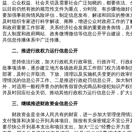
益、公众权益、社会关切及需要社会广泛知晓的，都要依法、
以目前仍然有效的规范性文件为重点，分时段、有步骤地做好
要加强事前舆情风险评估，制定信息发布、解读和回应的整体
及时组织专家进行科学解读、阐释，增进公众对政府工作的了
和政府重要工作部署、关系经济社会发展的重要政务舆情，及
言人制度和政府网站、政务微博微信等信息公开平台建设，充
共信息传播体系中广泛传播。
二、推进行政权力运行信息公开
坚持依法行政，加大行政机关行政审批、行政许可、行政处
批事项清单，逐步建立地方各级政府及其工作部门权力清单制
部署，及时公开取消、下放、清理以及实施机关变更的行政审
理情况的信息公开工作。二是推进行政处罚信息公开。加大制
外，对适用一般程序查办的制售假冒伪劣商品和侵犯知识产权
并及时回应社会关切。推动其他行政权力运行信息公开，扩大
三、继续推进财政资金信息公开
财政资金是全体人民共有的财富，进一步加大管理使用情况的
支付预算和决算公开到具体项目。除按有关保密规定不宜公开
要尽快公开到基本支出和项目支出。加大“三公”经费公开力度