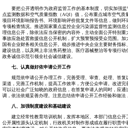
要把公开透明作为政府监管工作的基本制度，切实加强监管信
点监测数据和空气质量指数（AQI）值，公布重点城市空气
项目环境影响报告书、环境影响评价批复文件等信息，做到环
专项检查情况。推进国家重点监控企业污染源监督性监测信息
理信息公开，除依法应当保密的内容外，主动全面公开特别重
事故应急处置救援信息公开机制，扩大预警预报受众范围。加
国有企业财务相关信息公开。稳步推进中央企业主要财务指标
建设信息，以及网上非法售药整治、医疗器械整治等专项行动
政务诚信示范引领全社会诚信建设。
七、认真做好依申请公开工作
规范依申请公开办理工作，完善受理、审查、处理、答复以
渠道，完善工作机制，提高工作效率，方便公众申请。改进完
可以让社会广泛知晓的政府信息，在答复申请人的同时，应通
调，依法依规妥善办理。注意总结依申请公开工作经验和做法
八、加强制度建设和基础建设
建立经常性教育培训机制，发挥本地区、本部门信息公开工
公开属性源头认定机制，行政机关对制作形成或在履行职责中