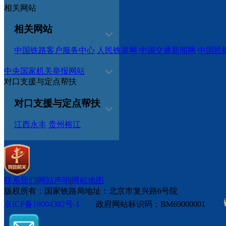
相关网站
相关网站
中国铁路客户服务中心
人民铁道网
中国交通新闻网
中国民
中央国家机关举报网站
对口支援与定点帮扶
对口支援与定点帮扶
江西永丰
贵州榕江
联系我们
|
网站声明
|
网站地图
版权所有：国家铁路局
地址：北京市复兴路6号院
京ICP备19004382号-1
政府网站标识码：BM69000001