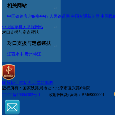
相关网站
中国铁路客户服务中心
人民铁道网
中国交通新闻网
中国民
中央国家机关举报网站
对口支援与定点帮扶
对口支援与定点帮扶
江西永丰
贵州榕江
联系我们
|
网站声明
|
网站地图
版权所有：国家铁路局
地址：北京市复兴路6号院
京ICP备19004382号-1
政府网站标识码：BM69000001