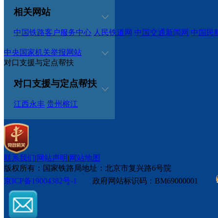
相关网站
中国铁路客户服务中心
人民铁道网
中国交通新闻网
中国民
中央国家机关举报网站
对口支援与定点帮扶
对口支援与定点帮扶
江西永丰
贵州榕江
联系我们
|
网站声明
|
网站地图
版权所有：国家铁路局
地址：北京市复兴路6号院
京ICP备19004382号-1
政府网站标识码：BM69000001