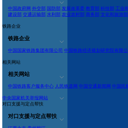
中国政府网
外交部
国防部
发展改革委
教育部
科技部
工业
建设部
交通运输部
水利部
农业农村部
商务部
文化和旅游部
铁路企业
铁路企业
中国国家铁路集团有限公司
中国铁路经济规划研究院有限公
相关网站
相关网站
中国铁路客户服务中心
人民铁道网
中国交通新闻网
中国民
中央国家机关举报网站
对口支援与定点帮扶
对口支援与定点帮扶