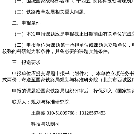
（一）围绕国家战略部署和《“十四五”铁路科技创新规划
（二）
铁路改革发展相关重大问题。
二、申报条件
（一）本次申报课题应是申报截止日期前由有关单位完成
（二）申报单位为课题第一承担单位或课题原立项单位，
较强的科研能力和条件，具备必要的课题实施条件。
三、报送要求
申报单位应提交课题申报书
（附件2）、本单位
立项任务
式两份，寄送至国家铁路局规划与标准研究院
（
北京市西城区
申报的
课题
经国家铁路局组织
评审后
，
择优列入《国家铁
联系人：规划与标准研究院
王燕波 010-51899768；13126567453
科技与法制司