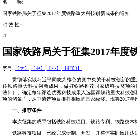
名 称:
国家铁路局关于征集2017年度铁路重大科技创新成果的通知
时 效 性 :
-1
国家铁路局关于征集2017年
字号:
【大】
【中】
【小】
【打印】
贯彻落实以习近平同志为核心的党中央关于科技创新的重大
传铁路重大科技创新成果，做好铁路推荐国家级科技奖项的储
法》）。确定每年评选优秀科技成果入选国家铁路重大科技创
项的储备库，从中遴选项目推荐相应的国家级奖。现将2017
一、推荐条件
本次征集的成果包括铁路科技项目、铁路专利、铁路技术标
铁路科技项目：已经完成研制、开发，并整体实际应用达1年，