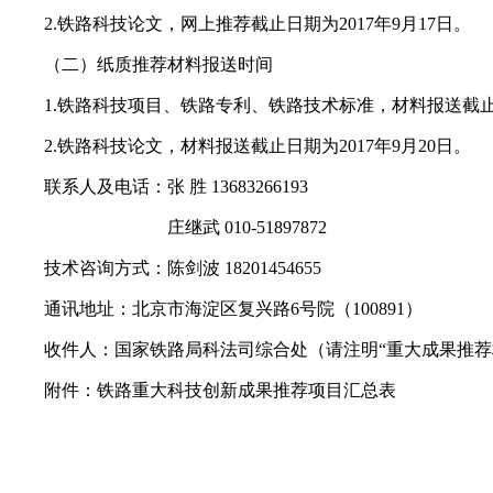
2.铁路科技论文，网上推荐截止日期为2017年9月17日。
（二）纸质推荐材料报送时间
1.铁路科技项目、铁路专利、铁路技术标准，材料报送截止日期
2.铁路科技论文，材料报送截止日期为2017年9月20日。
联系人及电话：张 胜 13683266193
庄继武 010-51897872
技术咨询方式：陈剑波 18201454655
通讯地址：北京市海淀区复兴路6号院（100891）
收件人：国家铁路局科法司综合处（请注明“重大成果推荐
附件：铁路重大科技创新成果推荐项目汇总表