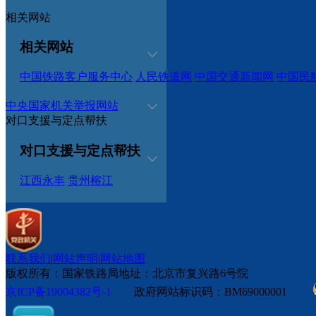
相关网站
相关网站
中国铁路客户服务中心
人民铁道网
中国交通新闻网
中国民
中央国家机关举报网站
对口支援与定点帮扶
对口支援与定点帮扶
江西永丰
贵州榕江
联系我们
|
网站声明
|
网站地图
版权所有：国家铁路局
地址：北京市复兴路6号院
京ICP备19004382号-1
政府网站标识码：BM69000001