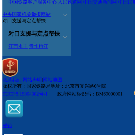
中国铁路客户服务中心
人民铁道网
中国交通新闻网
中国民
中央国家机关举报网站
对口支援与定点帮扶
对口支援与定点帮扶
江西永丰
贵州榕江
联系我们
|
网站声明
|
网站地图
版权所有：国家铁路局
地址：北京市复兴路6号院
京ICP备19004382号-1
政府网站标识码：BM69000001
邮箱