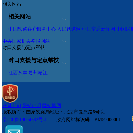
相关网站
相关网站
中国铁路客户服务中心
人民铁道网
中国交通新闻网
中国民
中央国家机关举报网站
对口支援与定点帮扶
对口支援与定点帮扶
江西永丰
贵州榕江
联系我们
|
网站声明
|
网站地图
版权所有：国家铁路局
地址：北京市复兴路6号院
京ICP备19004382号-1
政府网站标识码：BM69000001