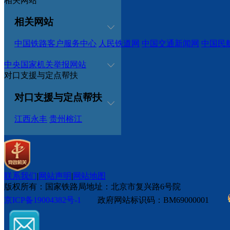
相关网站
相关网站
中国铁路客户服务中心
人民铁道网
中国交通新闻网
中国民
中央国家机关举报网站
对口支援与定点帮扶
对口支援与定点帮扶
江西永丰
贵州榕江
联系我们
|
网站声明
|
网站地图
版权所有：国家铁路局
地址：北京市复兴路6号院
京ICP备19004382号-1
政府网站标识码：BM69000001