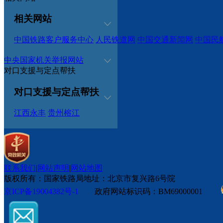
相关网站
中国铁路客户服务中心
人民铁道网
中国交通新闻网
中国民
中央国家机关举报网站
对口支援与定点帮扶
对口支援与定点帮扶
江西永丰
贵州榕江
联系我们
|
网站声明
|
网站地图
版权所有：国家铁路局
地址：北京市复兴路6号院
京ICP备19004382号-1
政府网站标识码：BM69000001