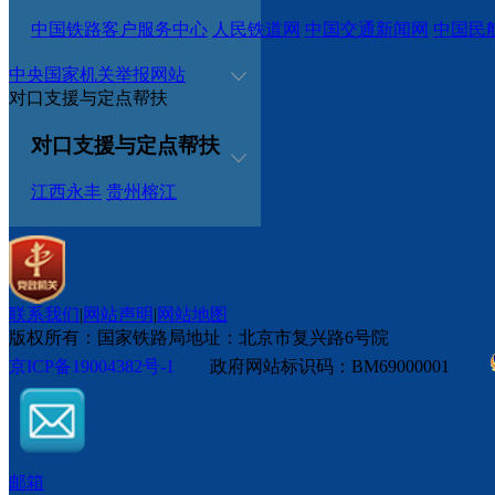
中国铁路客户服务中心
人民铁道网
中国交通新闻网
中国民
中央国家机关举报网站
对口支援与定点帮扶
对口支援与定点帮扶
江西永丰
贵州榕江
联系我们
|
网站声明
|
网站地图
版权所有：国家铁路局
地址：北京市复兴路6号院
京ICP备19004382号-1
政府网站标识码：BM69000001
邮箱