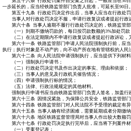
第五十八条 行政处罚案件自受案之日起，一般应当在30日
一步延长的，应当经铁路监管部门负责人批准，可延长至90日
第五十九条 行政处罚决定作出后，当事人应当在行政处
当事人对行政处罚决定不服，申请行政复议或者提起行政诉
第六十条 当事人逾期不履行行政处罚决定的，铁路监管部
（一）到期不缴纳罚款的，每日按罚款数额的3%加处罚款
（二）在法定期限内不申请行政复议或者提起行政诉讼，又
第六十一条 铁路监管部门申请人民法院强制执行前，应当催
执行；执行对象是不动产的，向不动产所在地有管辖权的人民
第六十二条 向人民法院申请强制执行，应当提供下列材料
（一）强制执行申请书；
（二）行政处罚决定书及作出决定的事实、理由和依据；
（三）当事人的意见及行政机关催告情况；
（四）申请强制执行标的情况；
（五）法律、行政法规规定的其他材料。
强制执行申请书应当由铁路监管部门负责人签名，加盖行政
第六十三条 因情况紧急，为保障公共安全，铁路监管部门
第六十四条 铁路监管部门对人民法院不予受理的裁定有异议
第六十五条 当事人确有经济困难，需要延期或者分期缴纳
第六十六条 地区铁路监督管理局对当事人作出较大数额罚款
第六十七条 行政处罚决定执行完毕后，应当将下列案件材
（一）受案登记表；