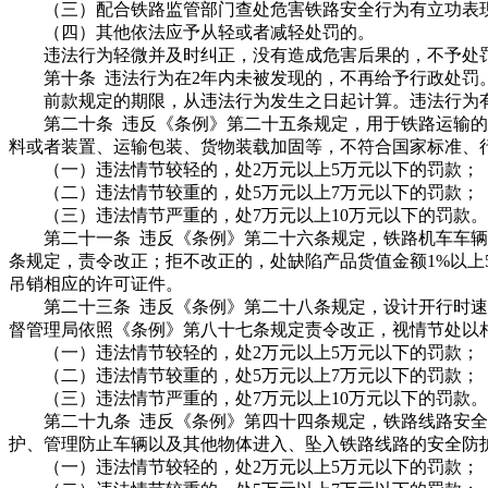
（三）配合铁路监管部门查处危害铁路安全行为有立功表
（四）其他依法应予从轻或者减轻处罚的。
违法行为轻微并及时纠正，没有造成危害后果的，不予处
第十条 违法行为在2年内未被发现的，不再给予行政处罚
前款规定的期限，从违法行为发生之日起计算。违法行为有
第二十条 违反《条例》第二十五条规定，用于铁路运输的
料或者装置、运输包装、货物装载加固等，不符合国家标准、
（一）违法情节较轻的，处2万元以上5万元以下的罚款；
（二）违法情节较重的，处5万元以上7万元以下的罚款；
（三）违法情节严重的，处7万元以上10万元以下的罚款。
第二十一条 违反《条例》第二十六条规定，铁路机车车辆
条规定，责令改正；拒不改正的，处缺陷产品货值金额1%以上
吊销相应的许可证件。
第二十三条 违反《条例》第二十八条规定，设计开行时速1
督管理局依照《条例》第八十七条规定责令改正，视情节处以相
（一）违法情节较轻的，处2万元以上5万元以下的罚款；
（二）违法情节较重的，处5万元以上7万元以下的罚款；
（三）违法情节严重的，处7万元以上10万元以下的罚款。
第二十九条 违反《条例》第四十四条规定，铁路线路安全
护、管理防止车辆以及其他物体进入、坠入铁路线路的安全防
（一）违法情节较轻的，处2万元以上5万元以下的罚款；