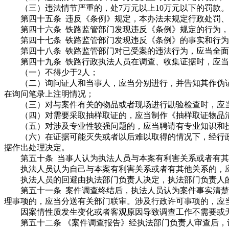
（三）违法情节严重的，处7万元以上10万元以下的罚款。
第四十五条 违反《条例》规定，本办法未规定行政处罚、
第四十六条 铁路监管部门发现违反《条例》规定的行为，
第四十七条 铁路监管部门发现违反《条例》的事实和行为
第四十八条 铁路监管部门对已受案的违法行为，应当全面
第四十九条 铁路行政执法人员在调查、收集证据时，应当
（一）不得少于2人；
（二）询问证人和当事人，应当分别进行，并告知其作伪证
在询问笔录上注明情况；
（三）对与案件有关的物品或者现场进行勘验检查时，应当
（四）对需要采取抽样取证的，应当制作《抽样取证物品清
（五）对涉及专业性较强问题的，应当聘请有专业知识和技
（六）在证据可能灭失或者以后难以取得的情况下，经行政
据作出处理决定。
第五十条 当事人认为执法人员与本案有利害关系或者有其
执法人员认为自己与本案有利害关系或者有其他关系的，
执法人员的回避由执法部门负责人决定，执法部门负责人的
第五十一条 案件调查终结后，执法人员认为案件事实清楚
理事项的，应当分送有关部门联审。涉及行政许可事项的，应
因案情性质发生变化或者客观原因导致调查工作不需要或无
第五十二条 《案件调查报告》经执法部门负责人审查后，认