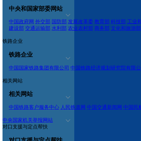
中央和国家部委网站
中国政府网
外交部
国防部
发展改革委
教育部
科技部
工业
建设部
交通运输部
水利部
农业农村部
商务部
文化和旅游部
铁路企业
铁路企业
中国国家铁路集团有限公司
中国铁路经济规划研究院有限公
相关网站
相关网站
中国铁路客户服务中心
人民铁道网
中国交通新闻网
中国民
中央国家机关举报网站
对口支援与定点帮扶
对口支援与定点帮扶