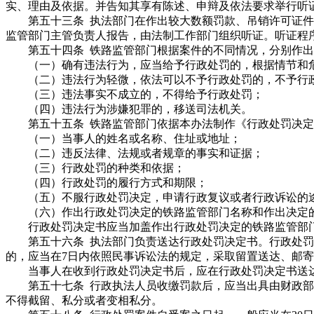
实、理由及依据。并告知其享有陈述、申辩及依法要求举行听
第五十三条 执法部门在作出较大数额罚款、吊销许可证件
监管部门主管负责人报告，由法制工作部门组织听证。听证程
第五十四条 铁路监管部门根据案件的不同情况，分别作出
（一）确有违法行为，应当给予行政处罚的，根据情节和危
（二）违法行为轻微，依法可以不予行政处罚的，不予行
（三）违法事实不成立的，不得给予行政处罚；
（四）违法行为涉嫌犯罪的，移送司法机关。
第五十五条 铁路监管部门依据本办法制作《行政处罚决定
（一）当事人的姓名或名称、住址或地址；
（二）违反法律、法规或者规章的事实和证据；
（三）行政处罚的种类和依据；
（四）行政处罚的履行方式和期限；
（五）不服行政处罚决定，申请行政复议或者行政诉讼的
（六）作出行政处罚决定的铁路监管部门名称和作出决定
行政处罚决定书应当加盖作出行政处罚决定的铁路监管部门
第五十六条 执法部门负责送达行政处罚决定书。行政处罚
的，应当在7日内依照民事诉讼法的规定，采取留置送达、邮
当事人在收到行政处罚决定书后，应在行政处罚决定书送达
第五十七条 行政执法人员收缴罚款后，应当出具由财政部
不得截留、私分或者变相私分。