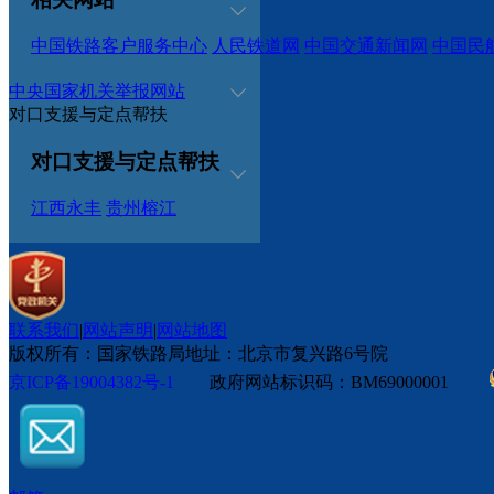
中国铁路客户服务中心
人民铁道网
中国交通新闻网
中国民
中央国家机关举报网站
对口支援与定点帮扶
对口支援与定点帮扶
江西永丰
贵州榕江
联系我们
|
网站声明
|
网站地图
版权所有：国家铁路局
地址：北京市复兴路6号院
京ICP备19004382号-1
政府网站标识码：BM69000001