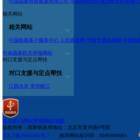
中国国家铁路集团有限公司
中国铁路经济规划研究院有限公
相关网站
相关网站
中国铁路客户服务中心
人民铁道网
中国交通新闻网
中国民
中央国家机关举报网站
对口支援与定点帮扶
对口支援与定点帮扶
江西永丰
贵州榕江
联系我们
|
网站声明
|
网站地图
版权所有：国家铁路局
地址：北京市复兴路6号院
京ICP备19004382号-1
政府网站标识码：BM69000001