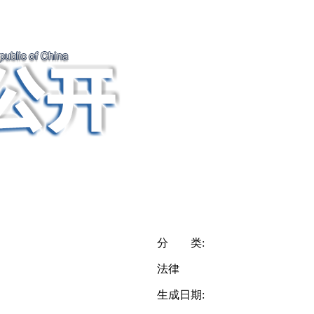
分 类:
法律
生成日期: