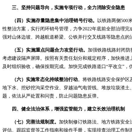
三、坚持问题导向，实施专项行动，全力消除安全隐患
（四）实施存量隐患集中治理销号行动。
以铁路两侧50
性整治方案，实行闭环销号管理，力争2022年底前全部治理
强对山体边坡、跨越航道桥梁、公铁并行交叉线路等隐患点的
（五）实施重点问题合力攻坚行动。
加强铁路线路封闭防
考虑建设隔声屏障。按照有关责任划分和规定程序，加快推进
及时组织验收，确保按期完成。加快完成铁路道口“平改立”，
（六）实施常态化持续整治行动
。将铁路线路安全保护区
地下水、挖砂挖沟采空作业、穿越油气电管线、堆放垃圾渣土
题，依法从严处置和问责，防止问题隐患反弹。
四、健全法治体系，增强监管能力，建立长效治理机制
（七）完善法规制度。
加快制修订铁路法、地方铁路安全
评估、跟踪监督等工作指南和操作手册，实现排查治理工作制