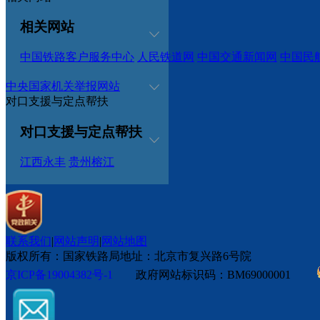
相关网站
中国铁路客户服务中心
人民铁道网
中国交通新闻网
中国民
中央国家机关举报网站
对口支援与定点帮扶
对口支援与定点帮扶
江西永丰
贵州榕江
联系我们
|
网站声明
|
网站地图
版权所有：国家铁路局
地址：北京市复兴路6号院
京ICP备19004382号-1
政府网站标识码：BM69000001