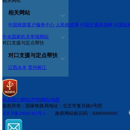
相关网站
相关网站
中国铁路客户服务中心
人民铁道网
中国交通新闻网
中国民
中央国家机关举报网站
对口支援与定点帮扶
对口支援与定点帮扶
江西永丰
贵州榕江
联系我们
|
网站声明
|
网站地图
版权所有：国家铁路局
地址：北京市复兴路6号院
京ICP备19004382号-1
政府网站标识码：BM69000001