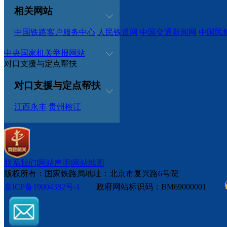
相关网站
中国铁路客户服务中心
人民铁道网
中国交通新闻网
中国民
中央国家机关举报网站
对口支援与定点帮扶
对口支援与定点帮扶
江西永丰
贵州榕江
联系我们
|
网站声明
|
网站地图
版权所有：国家铁路局
地址：北京市复兴路6号院
京ICP备19004382号-1
政府网站标识码：BM69000001