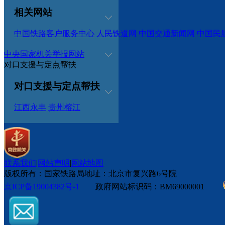
相关网站
中国铁路客户服务中心
人民铁道网
中国交通新闻网
中国民
中央国家机关举报网站
对口支援与定点帮扶
对口支援与定点帮扶
江西永丰
贵州榕江
联系我们
|
网站声明
|
网站地图
版权所有：国家铁路局
地址：北京市复兴路6号院
京ICP备19004382号-1
政府网站标识码：BM69000001