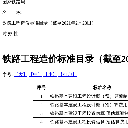
国家铁路局
名 称:
铁路工程造价标准目录（截至2021年2月28日）
时 效 性 :
铁路工程造价标准目录（截至202
字号:
【大】
【中】
【小】
【打印】
序号
标准名称
1
铁路基本建设工程设计概（预）算编制
2
铁路基本建设工程设计概（预）算费用
3
铁路基本建设工程投资估算 预估算编
4
铁路基本建设工程投资估算 预估算费