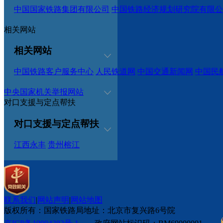
中国国家铁路集团有限公司
中国铁路经济规划研究院有限公
相关网站
相关网站
中国铁路客户服务中心
人民铁道网
中国交通新闻网
中国民
中央国家机关举报网站
对口支援与定点帮扶
对口支援与定点帮扶
江西永丰
贵州榕江
联系我们
|
网站声明
|
网站地图
版权所有：国家铁路局
地址：北京市复兴路6号院