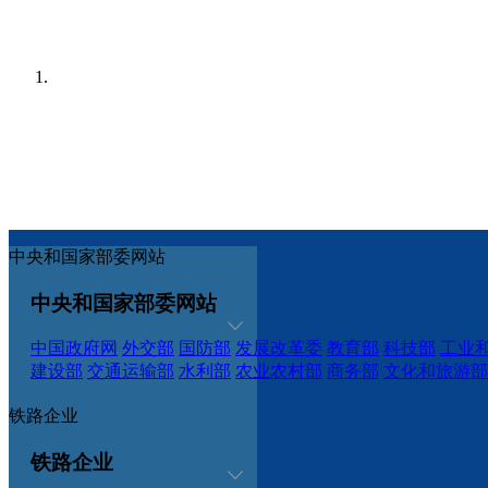
中央和国家部委网站
中央和国家部委网站
中国政府网
外交部
国防部
发展改革委
教育部
科技部
工业
建设部
交通运输部
水利部
农业农村部
商务部
文化和旅游部
铁路企业
铁路企业