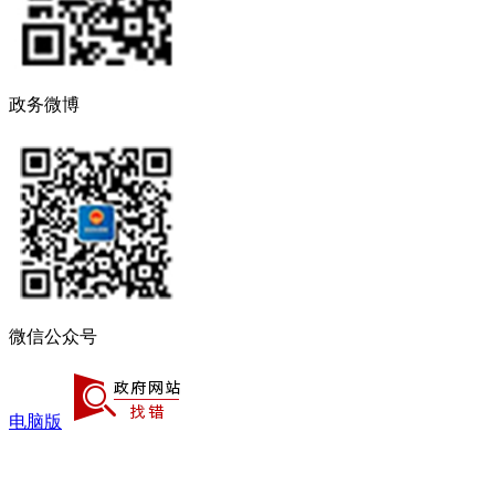
政务微博
微信公众号
电脑版