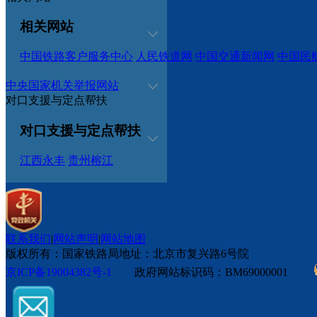
相关网站
中国铁路客户服务中心
人民铁道网
中国交通新闻网
中国民
中央国家机关举报网站
对口支援与定点帮扶
对口支援与定点帮扶
江西永丰
贵州榕江
联系我们
|
网站声明
|
网站地图
版权所有：国家铁路局
地址：北京市复兴路6号院
京ICP备19004382号-1
政府网站标识码：BM69000001